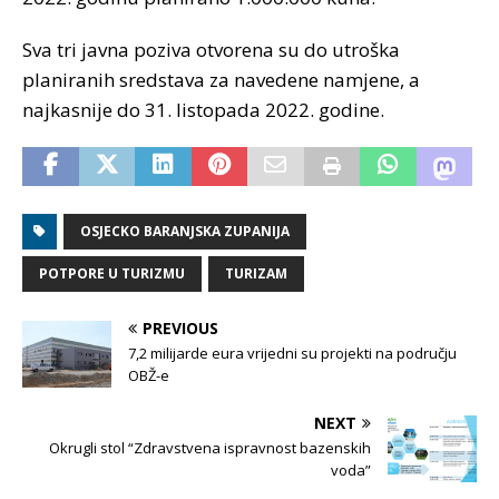
Sva tri javna poziva otvorena su do utroška
planiranih sredstava za navedene namjene, a
najkasnije do 31. listopada 2022. godine.
OSJECKO BARANJSKA ZUPANIJA
POTPORE U TURIZMU
TURIZAM
PREVIOUS
7,2 milijarde eura vrijedni su projekti na području
OBŽ-e
NEXT
Okrugli stol “Zdravstvena ispravnost bazenskih
voda”