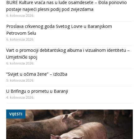
BURE Kulture vraća nas u lude osamdesete – Đola ponovno
postaje najveći plesni podij pod zvijezdama
6. kolovoza 2026.
Proslava crkvenog goda Svetog Lovre u Baranjskom
Petrovom Selu
6. kolovoza 2026.
Vart o promociji debitantskog albuma i vizualnom identitetu –
Umjetnički spoj
6. kolovoza 2026.
“Svijet u očima žene” – izložba
5. kolovoza 2026.
U Brifingu o prometu u Baranji
4. kolovoza 2026.
VIJESTI