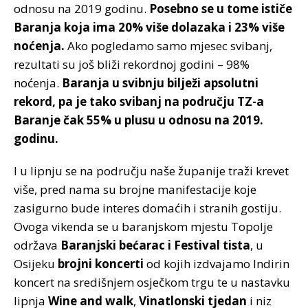
odnosu na 2019 godinu.
Posebno se u tome ističe
Baranja koja ima 20% više dolazaka i 23% više
noćenja.
Ako pogledamo samo mjesec svibanj,
rezultati su još bliži rekordnoj godini – 98%
noćenja.
Baranja u svibnju bilježi apsolutni
rekord, pa je tako svibanj na području TZ-a
Baranje čak 55% u plusu u odnosu na 2019.
godinu.
I u lipnju se na području naše županije traži krevet
više, pred nama su brojne manifestacije koje
zasigurno bude interes domaćih i stranih gostiju.
Ovoga vikenda se u baranjskom mjestu Topolje
održava
Baranjski bećarac i Festival tista
, u
Osijeku
brojni koncerti
od kojih izdvajamo Indirin
koncert na središnjem osječkom trgu te u nastavku
lipnja
Wine and walk
,
Vinatlonski tjedan
i niz