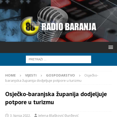
HOME
VIJESTI
GOSPODARSTVO
Osječko-
baranjska županija dodjeljuje potpore u turizmu
Osječko-baranjska županija dodjeljuje
potpore u turizmu
3. lipnja 2022.
Jelena Blašković Đurđević