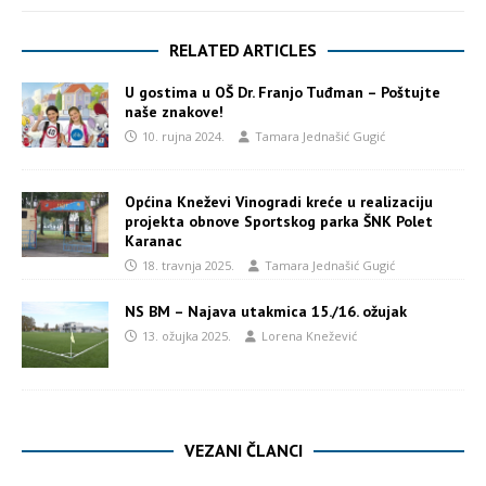
RELATED ARTICLES
U gostima u OŠ Dr. Franjo Tuđman – Poštujte
naše znakove!
10. rujna 2024.
Tamara Jednašić Gugić
Općina Kneževi Vinogradi kreće u realizaciju
projekta obnove Sportskog parka ŠNK Polet
Karanac
18. travnja 2025.
Tamara Jednašić Gugić
NS BM – Najava utakmica 15./16. ožujak
13. ožujka 2025.
Lorena Knežević
VEZANI ČLANCI