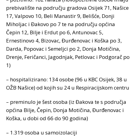
prebivalište na području gradova Osijek 71, Našice
17, Valpovo 10, Beli Manastir 9, Belišće, Donji
Miholjac i Đakovo po 7 te na području općina
Čepin 12, Bilje i Erdut po 6, Antunovac 5,
Ernestinovo 4, Bizovac, Đurđenovac i Koška po 3,
Darda, Popovac i Semeljci po 2, Donja Motičina,
Drenje, Feričanci, Jagodnjak, Petlovac i Podgorač po
1)
– hospitalizirano: 134 osobe (96 u KBC Osijek, 38 u
OŽB Našice) od kojih su 24 u Respiracijskom centru
– preminulo je šest osoba (iz Đakova te s područja
općina Bilje, Čepin, Donja Motičina, Đurđenovac i
Koška, u dobi od 66 do 90 godina)
– 1.319 osoba u samoizolaciji