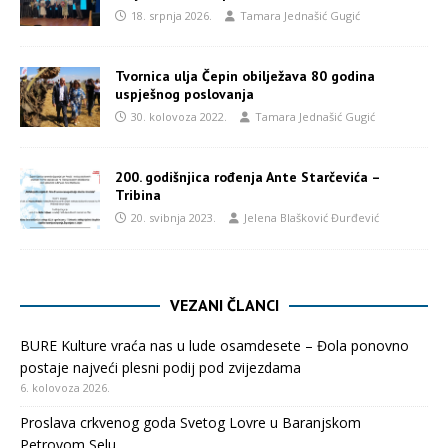
18. srpnja 2026.
Tamara Jednašić Gugić
Tvornica ulja Čepin obilježava 80 godina
uspješnog poslovanja
30. kolovoza 2022.
Tamara Jednašić Gugić
200. godišnjica rođenja Ante Starčevića –
Tribina
20. svibnja 2023.
Jelena Blašković Đurđević
VEZANI ČLANCI
BURE Kulture vraća nas u lude osamdesete – Đola ponovno
postaje najveći plesni podij pod zvijezdama
6. kolovoza 2026.
Proslava crkvenog goda Svetog Lovre u Baranjskom
Petrovom Selu