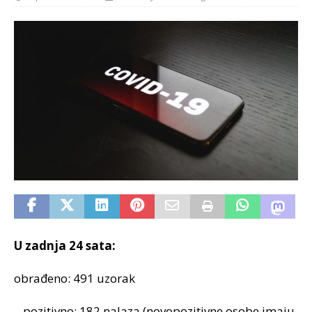
U zadnja 24 sata:
obrađeno: 491 uzorak
– pozitivno: 182 nalaza (novopozitivne osobe imaju