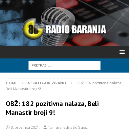
HOME
NEKATEGORIZIRANO
OBŽ: 182 pozitivna nalaza,
Beli Manastir broji 9!
OBŽ: 182 pozitivna nalaza, Beli
Manastir broji 9!
3. prosinca 2021.
Tamara Jednašić Gugić