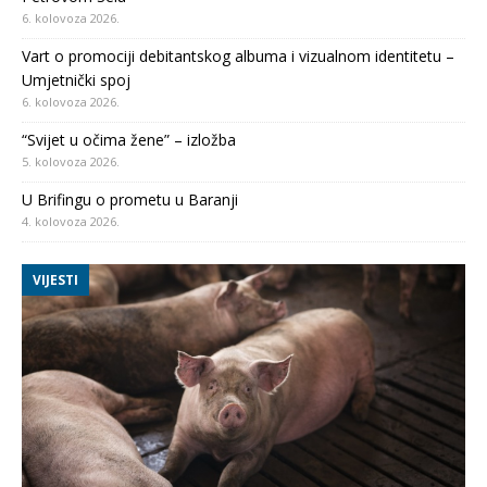
6. kolovoza 2026.
Vart o promociji debitantskog albuma i vizualnom identitetu –
Umjetnički spoj
6. kolovoza 2026.
“Svijet u očima žene” – izložba
5. kolovoza 2026.
U Brifingu o prometu u Baranji
4. kolovoza 2026.
VIJESTI