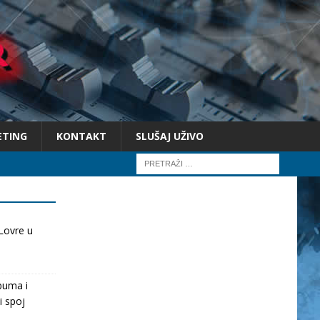
ETING
KONTAKT
SLUŠAJ UŽIVO
Lovre u
buma i
i spoj