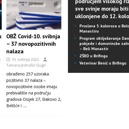
područjem visokog riz
sve svinje moraju biti
uklonjene do 12. kol
Proslava 5. kolovoza u Be
Manastiru
u
OBŽ Covid-10. svibnja
Program obilježavanja Da
– 37 novopozitivnih
pobjede i domovinske zah
– Beli Manastir
nalaza
ZŠRD u Brifingu
a
10. svibnja 2022.
Veterinar Benić u Brifingu
Tamara Jednašić Gugić
obrađeno 257 uzoraka
pozitivno 37 nalaza –
novopozitivne osobe imaju
prebivalište na području
gradova Osijek 27, Đakovo 2,
Belišće i
….