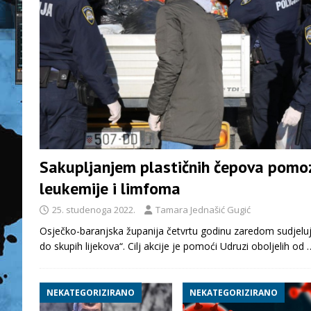
Sakupljanjem plastičnih čepova pomo
leukemije i limfoma
25. studenoga 2022.
Tamara Jednašić Gugić
Osječko-baranjska županija četvrtu godinu zaredom sudjeluj
do skupih lijekova“. Cilj akcije je pomoći Udruzi oboljelih od
NEKATEGORIZIRANO
NEKATEGORIZIRANO