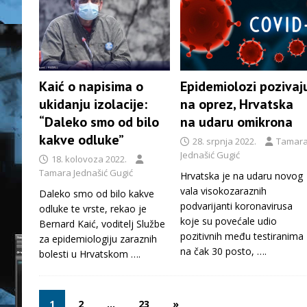
Kaić o napisima o
Epidemiolozi pozivaj
ukidanju izolacije:
na oprez, Hrvatska
“Daleko smo od bilo
na udaru omikrona
kakve odluke”
28. srpnja 2022.
Tamar
Jednašić Gugić
18. kolovoza 2022.
Tamara Jednašić Gugić
Hrvatska je na udaru novog
vala visokozaraznih
Daleko smo od bilo kakve
podvarijanti koronavirusa
odluke te vrste, rekao je
koje su povećale udio
Bernard Kaić, voditelj Službe
pozitivnih među testiranima
za epidemiologiju zaraznih
na čak 30 posto,
….
bolesti u Hrvatskom
….
1
2
…
23
»