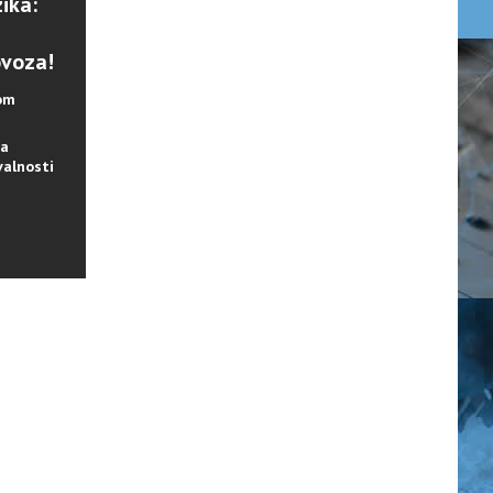
ika:
ovoza!
lom
na
valnosti