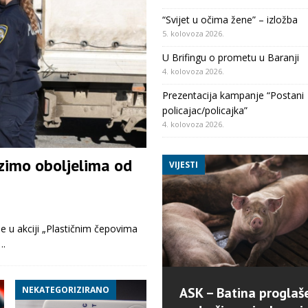
“Svijet u očima žene” – izložba
5. kolovoza 2026.
U Brifingu o prometu u Baranji
4. kolovoza 2026.
Prezentacija kampanje “Postani
policajac/policajka”
4. kolovoza 2026.
zimo oboljelima od
VIJESTI
e u akciji „Plastičnim čepovima
….
ASK – Batina proglaš
NEKATEGORIZIRANO