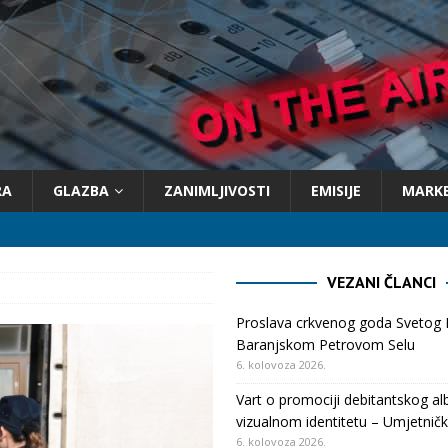
RA
GLAZBA
ZANIMLJIVOSTI
EMISIJE
MARK
VEZANI ČLANCI
Proslava crkvenog goda Svetog 
Baranjskom Petrovom Selu
6. kolovoza 2026.
Vart o promociji debitantskog al
vizualnom identitetu – Umjetničk
6. kolovoza 2026.