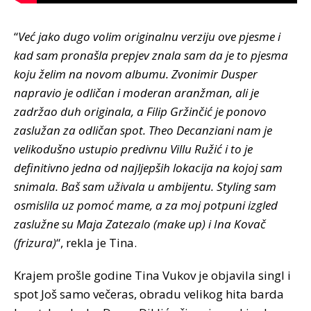
“
Već jako dugo volim originalnu verziju ove pjesme i
kad sam pronašla prepjev znala sam da je to pjesma
koju želim na novom albumu. Zvonimir Dusper
napravio je odličan i moderan aranžman, ali je
zadržao duh originala, a Filip Gržinčić je ponovo
zaslužan za odličan spot. Theo Decanziani nam je
velikodušno ustupio predivnu Villu Ružić i to je
definitivno jedna od najljepših lokacija na kojoj sam
snimala. Baš sam uživala u ambijentu. Styling sam
osmislila uz pomoć mame, a za moj potpuni izgled
zaslužne su Maja Zatezalo (make up) i Ina Kovač
(frizura)
“, rekla je Tina.
Krajem prošle godine Tina Vukov je objavila singl i
spot Još samo večeras, obradu velikog hita barda