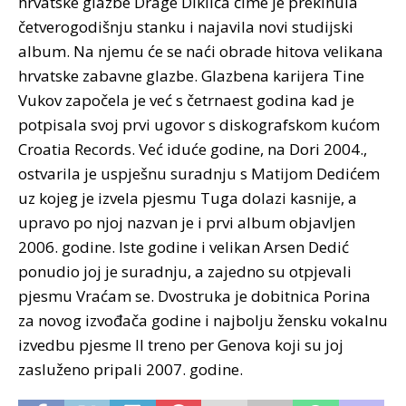
hrvatske glazbe Drage Diklića čime je prekinula
četverogodišnju stanku i najavila novi studijski
album. Na njemu će se naći obrade hitova velikana
hrvatske zabavne glazbe. Glazbena karijera Tine
Vukov započela je već s četrnaest godina kad je
potpisala svoj prvi ugovor s diskografskom kućom
Croatia Records. Već iduće godine, na Dori 2004.,
ostvarila je uspješnu suradnju s Matijom Dedićem
uz kojeg je izvela pjesmu Tuga dolazi kasnije, a
upravo po njoj nazvan je i prvi album objavljen
2006. godine. Iste godine i velikan Arsen Dedić
ponudio joj je suradnju, a zajedno su otpjevali
pjesmu Vraćam se. Dvostruka je dobitnica Porina
za novog izvođača godine i najbolju žensku vokalnu
izvedbu pjesme Il treno per Genova koji su joj
zasluženo pripali 2007. godine.