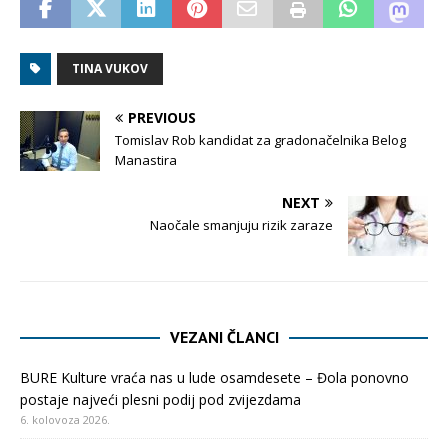
TINA VUKOV
PREVIOUS
Tomislav Rob kandidat za gradonačelnika Belog
Manastira
NEXT
Naočale smanjuju rizik zaraze
VEZANI ČLANCI
BURE Kulture vraća nas u lude osamdesete – Đola ponovno
postaje najveći plesni podij pod zvijezdama
6. kolovoza 2026.