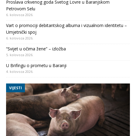
Proslava crkvenog goda Svetog Lovre u Baranjskom
Petrovom Selu
6. kolovoza 2026.
Vart o promociji debitantskog albuma i vizualnom identitetu –
Umjetnički spoj
6. kolovoza 2026.
“Svijet u očima žene” – izložba
5. kolovoza 2026.
U Brifingu o prometu u Baranji
4. kolovoza 2026.
VIJESTI