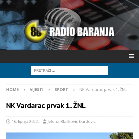
HOME
VIJESTI
SPORT
NK Vardarac prvak 1. ŽNL
NK Vardarac prvak 1. ŽNL
16. lipnja 2022.
Jelena Blašković Đurđević