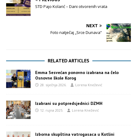
STD Pajo Kolarić – Dani otvorenih vrata
NEXT
Foto natječaj „Srce Dunava“
RELATED ARTICLES
Emma Sesvećan ponovno izabrana na čelo
Osnovne škole Korog
28. siječnja 2026.
Lorena Knežević
Izabrani su potpredsjednici DZMH
12. rujna 2025.
Lorena Knežević
Izborna skupština vatrogasaca u Kotlini