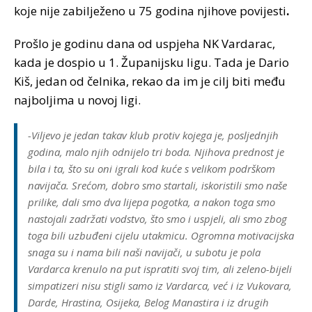
koje nije zabilježeno u 75 godina njihove povijesti
.
Prošlo je godinu dana od uspjeha NK Vardarac,
kada je dospio u 1. Županijsku ligu. Tada je Dario
Kiš, jedan od čelnika, rekao da im je cilj biti među
najboljima u novoj ligi.
-Viljevo je jedan takav klub protiv kojega je, posljednjih
godina, malo njih odnijelo tri boda. Njihova prednost je
bila i ta, što su oni igrali kod kuće s velikom podrškom
navijača. Srećom, dobro smo startali, iskoristili smo naše
prilike, dali smo dva lijepa pogotka, a nakon toga smo
nastojali zadržati vodstvo, što smo i uspjeli, ali smo zbog
toga bili uzbuđeni cijelu utakmicu. Ogromna motivacijska
snaga su i nama bili naši navijači, u subotu je pola
Vardarca krenulo na put ispratiti svoj tim, ali zeleno-bijeli
simpatizeri nisu stigli samo iz Vardarca, već i iz Vukovara,
Darde, Hrastina, Osijeka, Belog Manastira i iz drugih