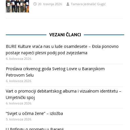
20. travnja 2026.
Tamara Jednašić Gugić
VEZANI ČLANCI
BURE Kulture vraća nas u lude osamdesete – Đola ponovno
postaje najveći plesni podij pod zvijezdama
6. kolovoza 2026.
Proslava crkvenog goda Svetog Lovre u Baranjskom
Petrovom Selu
6. kolovoza 2026.
Vart o promociji debitantskog albuma i vizualnom identitetu –
Umjetnički spoj
6. kolovoza 2026.
“Svijet u očima žene” – izložba
5. kolovoza 2026.
U Brifingu o prometu u Baranji