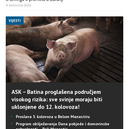
4. kolovoza 2026.
VIJESTI
ASK – Batina proglašena područjem
visokog rizika: sve svinje moraju biti
uklonjene do 12. kolovoza!
Proslava 5. kolovoza u Belom Manastiru
Program obilježavanja Dana pobjede i domovinske
zahvalnosti – Beli Manastir