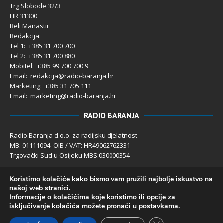
Trg Slobode 32/3
HR 31300
Beli Manastir
Redakcija:
Tel 1: +385 31 700 700
Tel 2: +385 31 700 880
Mobitel: +385 99 700 700 9
Email: redakcija@radio-baranja.hr
Marketing
: +385 31 705 111
Email: marketing@radio-baranja.hr
RADIO BARANJA
Radio Baranja d.o.o. za radijsku djelatnost
MB: 01111094 OIB / VAT: HR49062762331
Trgovački Sud u Osijeku MBS:030000354
Temeljni kapital 2.600,00 € uplaćen u cijelosti
Koristimo kolačiće kako bismo vam pružili najbolje iskustvo na
Poslovni račun PBZ: 2340009-1100121402
našoj web stranici.
IBAN: HR4123400091100121402
Informacije o kolačićima koje koristimo ili opcije za
Uprava društva: Ivanka Rusan
isključivanje kolačića možete pronaći u
postavkama
.
Close GDPR Cookie 