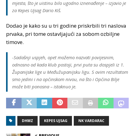
mjesta, što je uistinu bilo ugodno iznenađenje – izjavio je
za Kepes Ujsag Dario Kiš.
Dodao je kako su u tri godine priskrbili tri naslova
prvaka, pri tome ostavljajući za sobom ozbiljne
timove.
-Sadašnji uspjeh, opet možemo nazvati povijesnim,
odnosno od kada klub postoji, prvi puta su dospjeli iz 1.
Županijske lige u Međužupanijsku ligu. S ovim rezultatom
smo jedini i na općinskom nivou, na što i Općina Bilje
može biti ponosna – istaknuo je.
DHMZ
KEPES UJSAG
NK VARDARAC
PREVIOUS