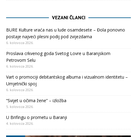
VEZANI ČLANCI
BURE Kulture vraća nas u lude osamdesete – Đola ponovno
postaje najveći plesni podij pod zvijezdama
6. kolovoza 2026.
Proslava crkvenog goda Svetog Lovre u Baranjskom
Petrovom Selu
6. kolovoza 2026.
Vart o promociji debitantskog albuma i vizualnom identitetu –
Umjetnički spoj
6. kolovoza 2026.
“Svijet u očima žene” – izložba
5. kolovoza 2026.
U Brifingu o prometu u Baranji
4. kolovoza 2026.