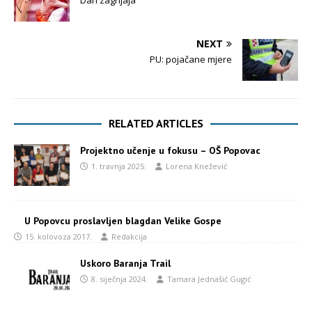
Dan zagrljaja
NEXT
PU: pojačane mjere
RELATED ARTICLES
Projektno učenje u fokusu – OŠ Popovac
1. travnja 2025.
Lorena Knežević
U Popovcu proslavljen blagdan Velike Gospe
15. kolovoza 2017.
Redakcija
Uskoro Baranja Trail
8. siječnja 2024.
Tamara Jednašić Gugić