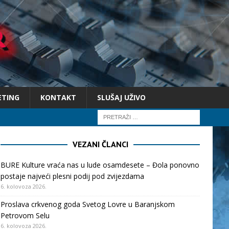
ETING
KONTAKT
SLUŠAJ UŽIVO
VEZANI ČLANCI
BURE Kulture vraća nas u lude osamdesete – Đola ponovno
postaje najveći plesni podij pod zvijezdama
6. kolovoza 2026.
Proslava crkvenog goda Svetog Lovre u Baranjskom
Petrovom Selu
6. kolovoza 2026.