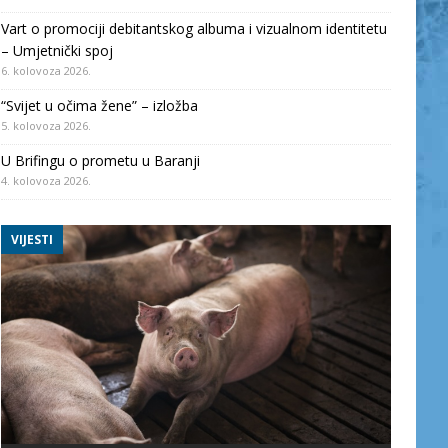
Vart o promociji debitantskog albuma i vizualnom identitetu
– Umjetnički spoj
6. kolovoza 2026.
“Svijet u očima žene” – izložba
5. kolovoza 2026.
U Brifingu o prometu u Baranji
4. kolovoza 2026.
VIJESTI