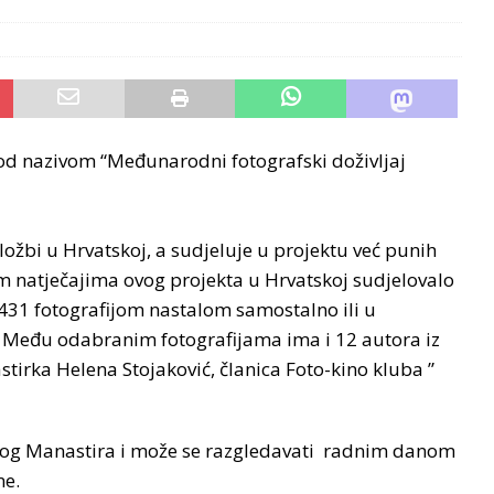
 pod nazivom “Međunarodni fotografski doživljaj
zložbi u Hrvatskoj, a sudjeluje u projektu već punih
 natječajima ovog projekta u Hrvatskoj sudjelovalo
.431 fotografijom nastalom samostalno ili u
 Među odabranim fotografijama ima i 12 autora iz
stirka Helena Stojaković, članica Foto-kino kluba ”
elog Manastira i može se razgledavati radnim danom
ne.