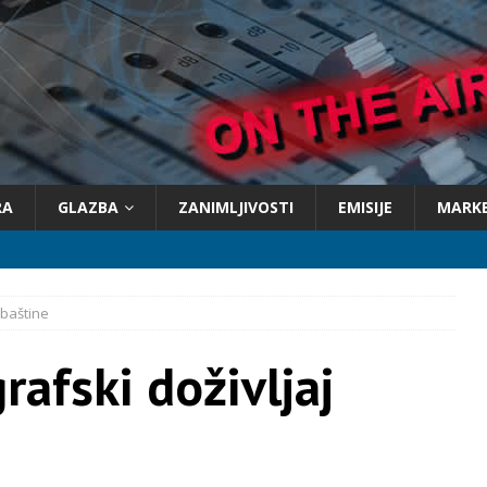
RA
GLAZBA
ZANIMLJIVOSTI
EMISIJE
MARK
 baštine
afski doživljaj