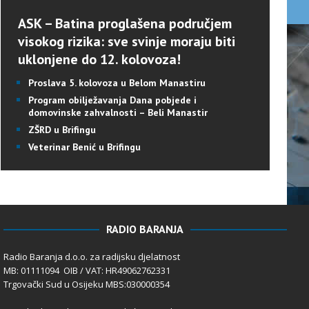
ASK – Batina proglašena područjem
visokog rizika: sve svinje moraju biti
uklonjene do 12. kolovoza!
Proslava 5. kolovoza u Belom Manastiru
Program obilježavanja Dana pobjede i
domovinske zahvalnosti – Beli Manastir
ZŠRD u Brifingu
Veterinar Benić u Brifingu
RADIO BARANJA
Radio Baranja d.o.o. za radijsku djelatnost
MB: 01111094 OIB / VAT: HR49062762331
Trgovački Sud u Osijeku MBS:030000354