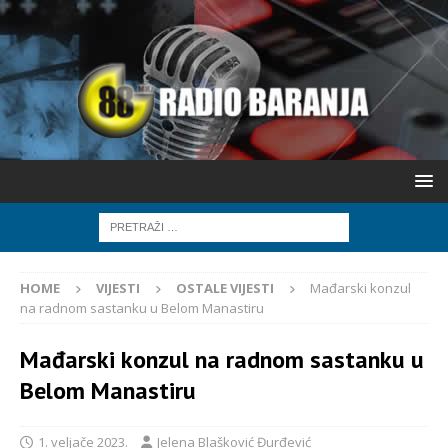
HOME
VIJESTI
OSTALE VIJESTI
Mađarski konzul
na radnom sastanku u Belom Manastiru
Mađarski konzul na radnom sastanku u
Belom Manastiru
1. veljače 2023.
Jelena Blašković Đurđević