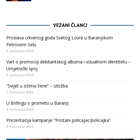
VEZANI ČLANCI
Proslava crkvenog goda Svetog Lovre u Baranjskom
Petrovom Selu
6. kolovoza 2026.
Vart o promociji debitantskog albuma i vizualnom identitetu –
Umjetnički spoj
6. kolovoza 2026.
“Svijet u očima žene” – izložba
5. kolovoza 2026.
U Brifingu o prometu u Baranji
4. kolovoza 2026.
Prezentacija kampanje “Postani policajac/policajka”
4. kolovoza 2026.