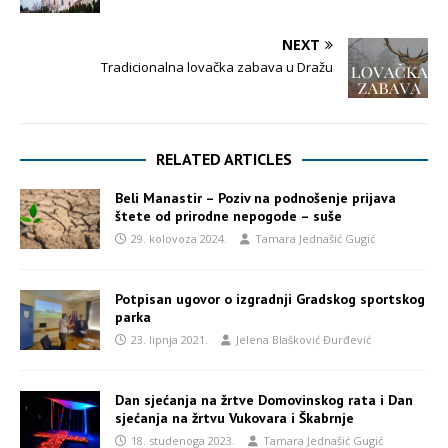
NEXT
Tradicionalna lovačka zabava u Dražu
RELATED ARTICLES
Beli Manastir – Poziv na podnošenje prijava
štete od prirodne nepogode – suše
29. kolovoza 2024.
Tamara Jednašić Gugić
Potpisan ugovor o izgradnji Gradskog sportskog
parka
23. lipnja 2021.
Jelena Blašković Đurđević
Dan sjećanja na žrtve Domovinskog rata i Dan
sjećanja na žrtvu Vukovara i Škabrnje
18. studenoga 2023.
Tamara Jednašić Gugić