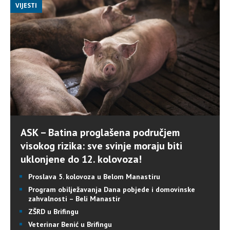
VIJESTI
ASK – Batina proglašena područjem
visokog rizika: sve svinje moraju biti
uklonjene do 12. kolovoza!
Proslava 5. kolovoza u Belom Manastiru
Program obilježavanja Dana pobjede i domovinske
zahvalnosti – Beli Manastir
ZŠRD u Brifingu
Veterinar Benić u Brifingu