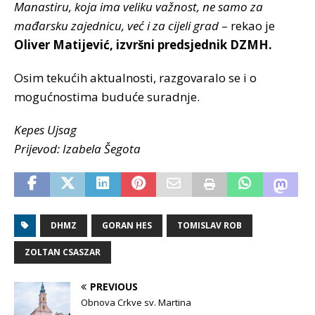
Manastiru, koja ima veliku važnost, ne samo za
mađarsku zajednicu, već i za cijeli grad
– rekao je
Oliver Matijević, izvršni predsjednik DZMH.
Osim tekućih aktualnosti, razgovaralo se i o
mogućnostima buduće suradnje.
Kepes Ujsag
Prijevod: Izabela Šegota
DHMZ
GORAN HES
TOMISLAV ROB
ZOLTAN CSASZAR
PREVIOUS
Obnova Crkve sv. Martina