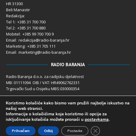
HR 31300
Beli Manastir
Redakcija:
Tel 1: +385 31 700 700
Tel 2: +385 31 700 880
Mobitel: +385 99 700 700 9
Email: redakcija@radio-baranja.hr
Marketing
: +385 31 705 111
Email: marketing@radio-baranja.hr
RADIO BARANJA
Radio Baranja d.o.o. za radijsku djelatnost
MB: 01111094 OIB / VAT: HR49062762331
Trgovački Sud u Osijeku MBS:030000354
Temeljni kapital 2.600,00 € uplaćen u cijelosti
Koristimo kolačiće kako bismo vam pružili najbolje iskustvo na
Poslovni račun PBZ: 2340009-1100121402
našoj web stranici.
IBAN: HR4123400091100121402
Informacije o kolačićima koje koristimo ili opcije za
Uprava društva: Ivanka Rusan
isključivanje kolačića možete pronaći u
postavkama
.
Close GDPR Cookie 
Prihvaćam
Odbij
Postavke
Radio Baranja 1992- 2025 ©