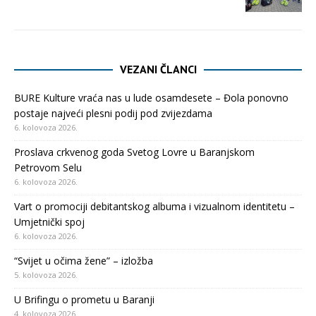
VEZANI ČLANCI
BURE Kulture vraća nas u lude osamdesete – Đola ponovno
postaje najveći plesni podij pod zvijezdama
6. kolovoza 2026.
Proslava crkvenog goda Svetog Lovre u Baranjskom
Petrovom Selu
6. kolovoza 2026.
Vart o promociji debitantskog albuma i vizualnom identitetu –
Umjetnički spoj
6. kolovoza 2026.
“Svijet u očima žene” – izložba
5. kolovoza 2026.
U Brifingu o prometu u Baranji
4. kolovoza 2026.