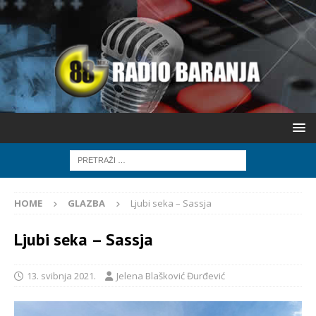
HOME
GLAZBA
Ljubi seka – Sassja
Ljubi seka – Sassja
13. svibnja 2021.
Jelena Blašković Đurđević