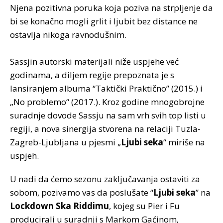
Njena pozitivna poruka koja poziva na strpljenje da
bi se konačno mogli grlit i ljubit bez distance ne
ostavlja nikoga ravnodušnim.
Sassjin autorski materijali niže uspjehe već
godinama, a diljem regije prepoznata je s
lansiranjem albuma “Taktički Praktično” (2015.) i
„No problemo“ (2017.). Kroz godine mnogobrojne
suradnje dovode Sassju na sam vrh svih top listi u
regiji, a nova sinergija stvorena na relaciji Tuzla-
Zagreb-Ljubljana u pjesmi „
Ljubi seka
“ miriše na
uspjeh.
U nadi da ćemo sezonu zaključavanja ostaviti za
sobom, pozivamo vas da poslušate “
Ljubi seka
” na
Lockdown Ska Riddimu
, kojeg su Pier i Fu
producirali u suradnji s Markom Gaćinom,