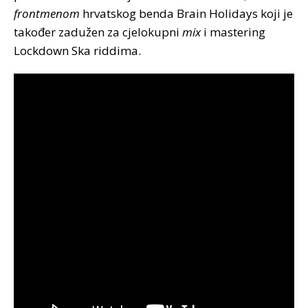
frontmenom
hrvatskog benda Brain Holidays koji je
također zadužen za cjelokupni
mix
i mastering
Lockdown Ska riddima.