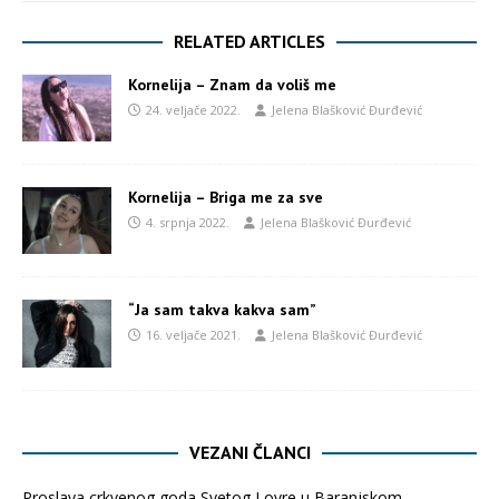
RELATED ARTICLES
Kornelija – Znam da voliš me
24. veljače 2022.
Jelena Blašković Đurđević
Kornelija – Briga me za sve
4. srpnja 2022.
Jelena Blašković Đurđević
“Ja sam takva kakva sam”
16. veljače 2021.
Jelena Blašković Đurđević
VEZANI ČLANCI
Proslava crkvenog goda Svetog Lovre u Baranjskom