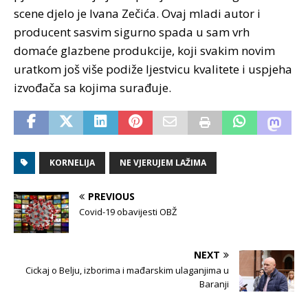
scene djelo je Ivana Zečića. Ovaj mladi autor i
producent sasvim sigurno spada u sam vrh
domaće glazbene produkcije, koji svakim novim
uratkom još više podiže ljestvicu kvalitete i uspjeha
izvođača sa kojima surađuje.
KORNELIJA
NE VJERUJEM LAŽIMA
PREVIOUS
Covid-19 obavijesti OBŽ
NEXT
Cickaj o Belju, izborima i mađarskim ulaganjima u
Baranji