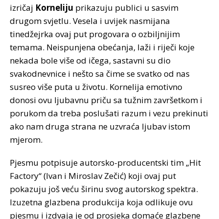
izričaj
Korneliju
prikazuju publici u sasvim
drugom svjetlu. Vesela i uvijek nasmijana
tinedžejrka ovaj put progovara o ozbiljnijim
temama. Neispunjena obećanja, laži i riječi koje
nekada bole više od ičega, sastavni su dio
svakodnevnice i nešto sa čime se svatko od nas
susreo više puta u životu. Kornelija emotivno
donosi ovu ljubavnu priču sa tužnim završetkom i
porukom da treba poslušati razum i vezu prekinuti
ako nam druga strana ne uzvraća ljubav istom
mjerom.
Pjesmu potpisuje autorsko-producentski tim „Hit
Factory“ (Ivan i Miroslav Zečić) koji ovaj put
pokazuju još veću širinu svog autorskog spektra.
Izuzetna glazbena produkcija koja odlikuje ovu
pjesmu i izdvaja je od prosjeka domaće glazbene