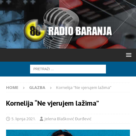
HOME
GLAZBA
Kornelija “Ne vjerujem lažima”
Kornelija “Ne vjerujem lažima”
5. lipnja 2021.
Jelena Blašković Đurđević