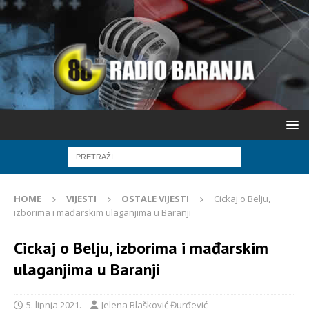
HOME
VIJESTI
OSTALE VIJESTI
Cickaj o Belju,
izborima i mađarskim ulaganjima u Baranji
Cickaj o Belju, izborima i mađarskim
ulaganjima u Baranji
5. lipnja 2021.
Jelena Blašković Đurđević