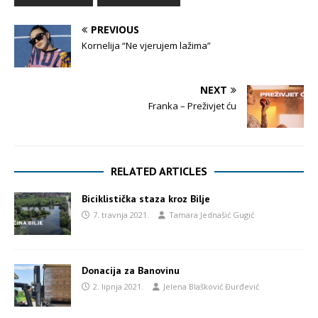
PREVIOUS
Kornelija “Ne vjerujem lažima”
NEXT
Franka – Preživjet ću
RELATED ARTICLES
Biciklistička staza kroz Bilje
7. travnja 2021.
Tamara Jednašić Gugić
Donacija za Banovinu
2. lipnja 2021.
Jelena Blašković Đurđević