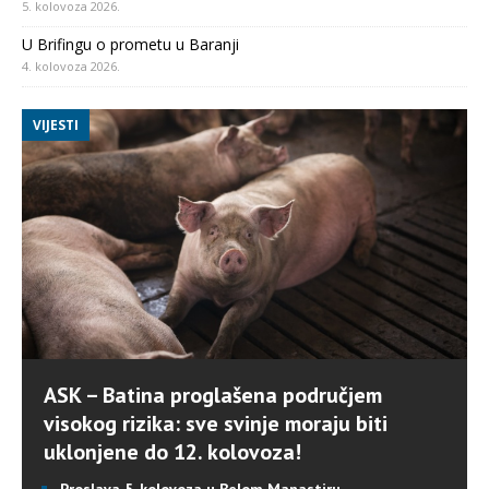
5. kolovoza 2026.
U Brifingu o prometu u Baranji
4. kolovoza 2026.
VIJESTI
ASK – Batina proglašena područjem
visokog rizika: sve svinje moraju biti
uklonjene do 12. kolovoza!
Proslava 5. kolovoza u Belom Manastiru