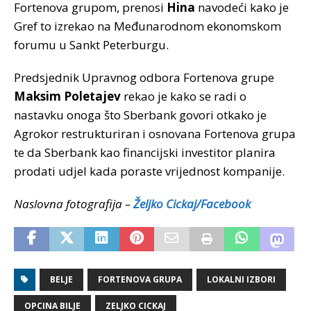
Fortenova grupom, prenosi
Hina
navodeći kako je
Gref to izrekao na Međunarodnom ekonomskom
forumu u Sankt Peterburgu.
Predsjednik Upravnog odbora Fortenova grupe
Maksim Poletajev
rekao je kako se radi o
nastavku onoga što Sberbank govori otkako je
Agrokor restrukturiran i osnovana Fortenova grupa
te da Sberbank kao financijski investitor planira
prodati udjel kada poraste vrijednost kompanije.
Naslovna fotografija –
Željko Cickaj/Facebook
BELJE
FORTENOVA GRUPA
LOKALNI IZBORI
OPCINA BILJE
ZELJKO CICKAJ