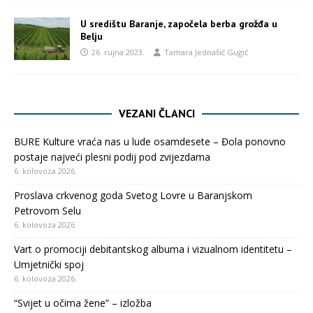
U središtu Baranje, započela berba grožđa u
Belju
26. rujna 2023.
Tamara Jednašić Gugić
VEZANI ČLANCI
BURE Kulture vraća nas u lude osamdesete – Đola ponovno
postaje najveći plesni podij pod zvijezdama
6. kolovoza 2026.
Proslava crkvenog goda Svetog Lovre u Baranjskom
Petrovom Selu
6. kolovoza 2026.
Vart o promociji debitantskog albuma i vizualnom identitetu –
Umjetnički spoj
6. kolovoza 2026.
“Svijet u očima žene” – izložba