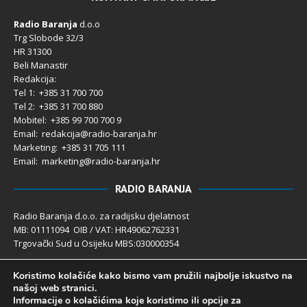
Radio Baranja
d.o.o
Trg Slobode 32/3
HR 31300
Beli Manastir
Redakcija:
Tel 1: +385 31 700 700
Tel 2: +385 31 700 880
Mobitel: +385 99 700 700 9
Email: redakcija@radio-baranja.hr
Marketing
: +385 31 705 111
Email: marketing@radio-baranja.hr
RADIO BARANJA
Radio Baranja d.o.o. za radijsku djelatnost
MB: 01111094 OIB / VAT: HR49062762331
Trgovački Sud u Osijeku MBS:030000354
Temeljni kapital 2.600,00 € uplaćen u cijelosti
Koristimo kolačiće kako bismo vam pružili najbolje iskustvo na
Poslovni račun PBZ: 2340009-1100121402
našoj web stranici.
IBAN: HR4123400091100121402
Informacije o kolačićima koje koristimo ili opcije za