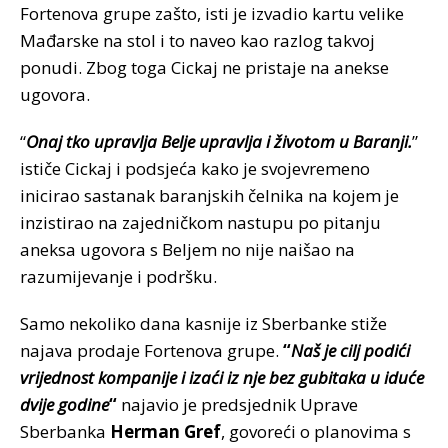
Fortenova grupe zašto, isti je izvadio kartu velike
Mađarske na stol i to naveo kao razlog takvoj
ponudi. Zbog toga Cickaj ne pristaje na anekse
ugovora.
“
Onaj tko upravlja Belje upravlja i životom u Baranji.
”
ističe Cickaj i podsjeća kako je svojevremeno
inicirao sastanak baranjskih čelnika na kojem je
inzistirao na zajedničkom nastupu po pitanju
aneksa ugovora s Beljem no nije naišao na
razumijevanje i podršku.
Samo nekoliko dana kasnije iz Sberbanke stiže
najava prodaje Fortenova grupe.
“
Naš je cilj podići
vrijednost kompanije i izaći iz nje bez gubitaka u iduće
dvije godine
“
najavio je predsjednik Uprave
Sberbanka
Herman Gref
, govoreći o planovima s