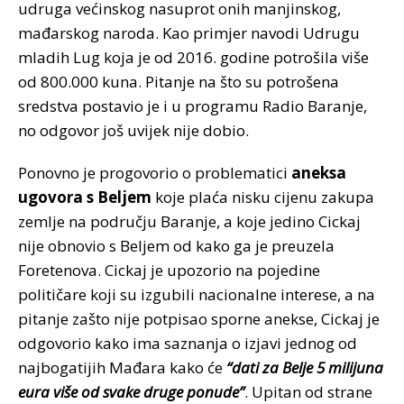
udruga većinskog nasuprot onih manjinskog,
mađarskog naroda. Kao primjer navodi Udrugu
mladih Lug koja je od 2016. godine potrošila više
od 800.000 kuna. Pitanje na što su potrošena
sredstva postavio je i u programu Radio Baranje,
no odgovor još uvijek nije dobio.
Ponovno je progovorio o problematici
aneksa
ugovora s Beljem
koje plaća nisku cijenu zakupa
zemlje na području Baranje, a koje jedino Cickaj
nije obnovio s Beljem od kako ga je preuzela
Foretenova. Cickaj je upozorio na pojedine
političare koji su izgubili nacionalne interese, a na
pitanje zašto nije potpisao sporne anekse, Cickaj je
odgovorio kako ima saznanja o izjavi jednog od
najbogatijih Mađara kako će
“dati za Belje 5 milijuna
eura više od svake druge ponude”
. Upitan od strane