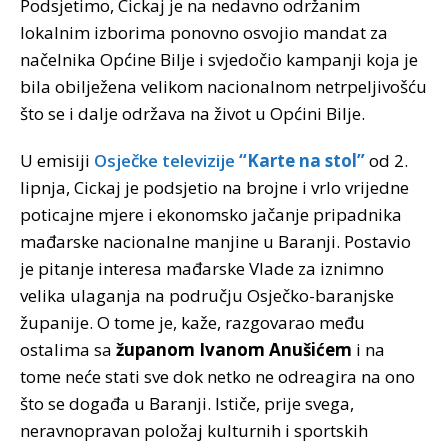
Podsjetimo, Cickaj je na nedavno održanim
lokalnim izborima ponovno osvojio mandat za
načelnika Općine Bilje i svjedočio kampanji koja je
bila obilježena velikom nacionalnom netrpeljivošću
što se i dalje održava na život u Općini Bilje.
U emisiji
Osječke televizije
“Karte na stol”
od 2.
lipnja, Cickaj je podsjetio na brojne i vrlo vrijedne
poticajne mjere i ekonomsko jačanje pripadnika
mađarske nacionalne manjine u Baranji. Postavio
je pitanje interesa mađarske Vlade za iznimno
velika ulaganja na području Osječko-baranjske
županije. O tome je, kaže, razgovarao među
ostalima sa
županom Ivanom Anušićem
i na
tome neće stati sve dok netko ne odreagira na ono
što se događa u Baranji. Ističe, prije svega,
neravnopravan položaj kulturnih i sportskih