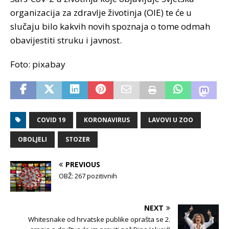
organizacija za zdravlje životinja (OIE) te će u
slučaju bilo kakvih novih spoznaja o tome odmah
obavijestiti struku i javnost.
Foto: pixabay
COVID 19
KORONAVIRUS
LAVOVI U ZOO
OBOLJELI
STOZER
PREVIOUS
OBŽ: 267 pozitivnih
NEXT
Whitesnake od hrvatske publike oprašta se 2.