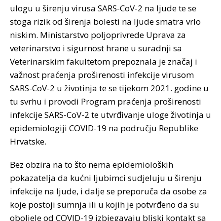
ulogu u širenju virusa SARS-CoV-2 na ljude te se
stoga rizik od širenja bolesti na ljude smatra vrlo
niskim. Ministarstvo poljoprivrede Uprava za
veterinarstvo i sigurnost hrane u suradnji sa
Veterinarskim fakultetom prepoznala je značaj i
važnost praćenja proširenosti infekcije virusom
SARS-CoV-2 u životinja te se tijekom 2021. godine u
tu svrhu i provodi Program praćenja proširenosti
infekcije SARS-CoV-2 te utvrđivanje uloge životinja u
epidemiologiji COVID-19 na području Republike
Hrvatske.
Bez obzira na to što nema epidemioloških
pokazatelja da kućni ljubimci sudjeluju u širenju
infekcije na ljude, i dalje se preporuča da osobe za
koje postoji sumnja ili u kojih je potvrđeno da su
oboljele od COVID-19 izbjegavaju bliski kontakt sa