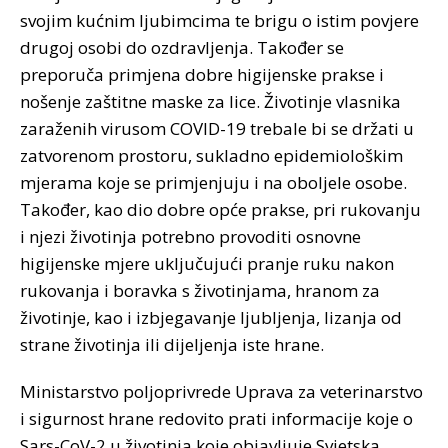
svojim kućnim ljubimcima te brigu o istim povjere
drugoj osobi do ozdravljenja. Također se
preporuča primjena dobre higijenske prakse i
nošenje zaštitne maske za lice. Životinje vlasnika
zaraženih virusom COVID-19 trebale bi se držati u
zatvorenom prostoru, sukladno epidemiološkim
mjerama koje se primjenjuju i na oboljele osobe.
Također, kao dio dobre opće prakse, pri rukovanju
i njezi životinja potrebno provoditi osnovne
higijenske mjere uključujući pranje ruku nakon
rukovanja i boravka s životinjama, hranom za
životinje, kao i izbjegavanje ljubljenja, lizanja od
strane životinja ili dijeljenja iste hrane.
Ministarstvo poljoprivrede Uprava za veterinarstvo
i sigurnost hrane redovito prati informacije koje o
Sars-CoV-2 u životinja koje objavljuje Svjetska