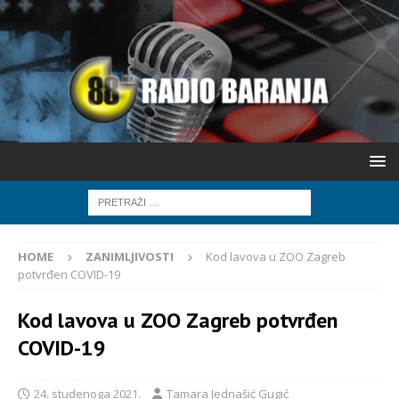
HOME
ZANIMLJIVOSTI
Kod lavova u ZOO Zagreb
potvrđen COVID-19
Kod lavova u ZOO Zagreb potvrđen
COVID-19
24. studenoga 2021.
Tamara Jednašić Gugić