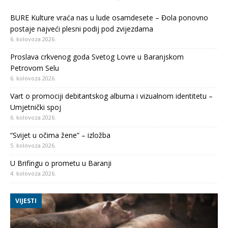
BURE Kulture vraća nas u lude osamdesete – Đola ponovno
postaje najveći plesni podij pod zvijezdama
6. kolovoza 2026.
Proslava crkvenog goda Svetog Lovre u Baranjskom
Petrovom Selu
6. kolovoza 2026.
Vart o promociji debitantskog albuma i vizualnom identitetu –
Umjetnički spoj
6. kolovoza 2026.
“Svijet u očima žene” – izložba
5. kolovoza 2026.
U Brifingu o prometu u Baranji
4. kolovoza 2026.
VIJESTI