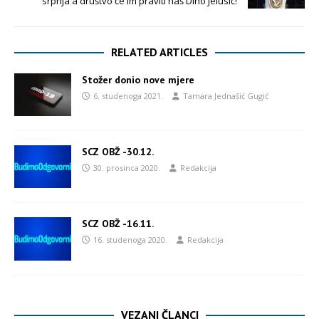
srpnja a društvo će im praviti naš Dino Jelusić!
RELATED ARTICLES
Stožer donio nove mjere
6. studenoga 2021.
Tamara Jednašić Gugić
SCZ OBŽ -30.12.
30. prosinca 2020.
Redakcija
SCZ OBŽ -16.11.
16. studenoga 2020.
Redakcija
VEZANI ČLANCI