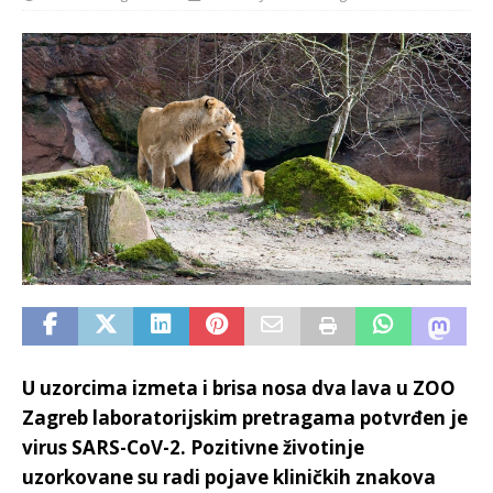
U uzorcima izmeta i brisa nosa dva lava u ZOO
Zagreb laboratorijskim pretragama potvrđen je
virus SARS-CoV-2. Pozitivne životinje
uzorkovane su radi pojave kliničkih znakova