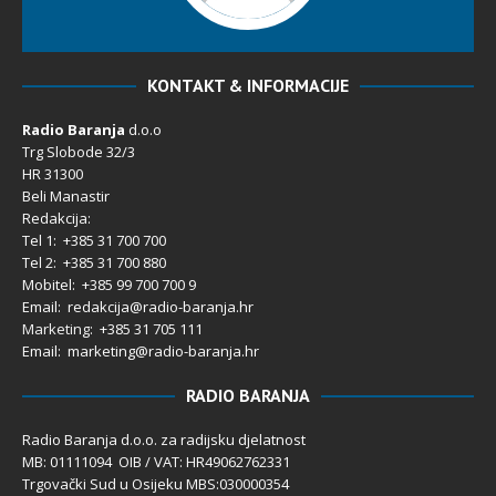
KONTAKT & INFORMACIJE
Radio Baranja
d.o.o
Trg Slobode 32/3
HR 31300
Beli Manastir
Redakcija:
Tel 1: +385 31 700 700
Tel 2: +385 31 700 880
Mobitel: +385 99 700 700 9
Email: redakcija@radio-baranja.hr
Marketing
: +385 31 705 111
Email: marketing@radio-baranja.hr
RADIO BARANJA
Radio Baranja d.o.o. za radijsku djelatnost
MB: 01111094 OIB / VAT: HR49062762331
Trgovački Sud u Osijeku MBS:030000354