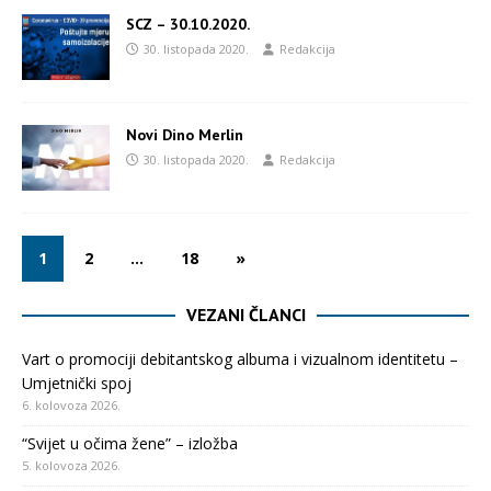
SCZ – 30.10.2020.
30. listopada 2020.
Redakcija
Novi Dino Merlin
30. listopada 2020.
Redakcija
1
2
…
18
»
VEZANI ČLANCI
Vart o promociji debitantskog albuma i vizualnom identitetu –
Umjetnički spoj
6. kolovoza 2026.
“Svijet u očima žene” – izložba
5. kolovoza 2026.