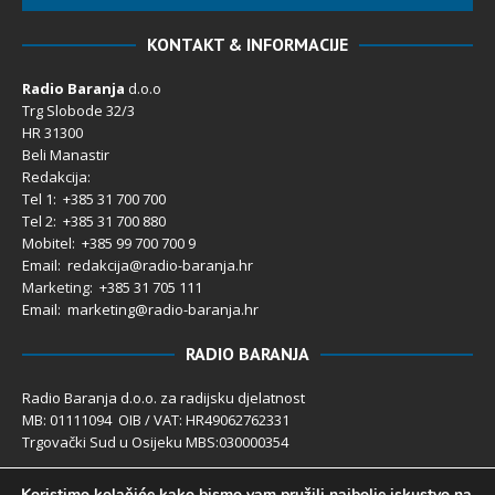
KONTAKT & INFORMACIJE
Radio Baranja
d.o.o
Trg Slobode 32/3
HR 31300
Beli Manastir
Redakcija:
Tel 1: +385 31 700 700
Tel 2: +385 31 700 880
Mobitel: +385 99 700 700 9
Email: redakcija@radio-baranja.hr
Marketing
: +385 31 705 111
Email: marketing@radio-baranja.hr
RADIO BARANJA
Radio Baranja d.o.o. za radijsku djelatnost
MB: 01111094 OIB / VAT: HR49062762331
Trgovački Sud u Osijeku MBS:030000354
Temeljni kapital 2.600,00 € uplaćen u cijelosti
Koristimo kolačiće kako bismo vam pružili najbolje iskustvo na