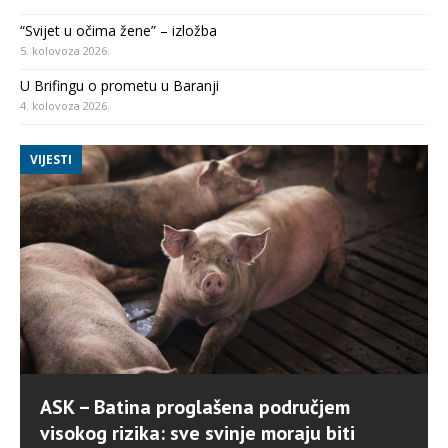
“Svijet u očima žene” – izložba
5. kolovoza 2026.
U Brifingu o prometu u Baranji
4. kolovoza 2026.
VIJESTI
ASK – Batina proglašena područjem
visokog rizika: sve svinje moraju biti