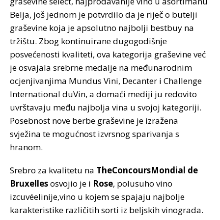
graševine select, najprodavanije vino u asortimanu
Belja, još jednom je potvrdilo da je riječ o butelji
graševine koja je apsolutno najbolji bestbuy na
tržištu. Zbog kontinuirane dugogodišnje
posvećenosti kvaliteti, ova kategorija graševine već
je osvajala srebrne medalje na međunarodnim
ocjenjivanjima Mundus Vini, Decanter i Challenge
International duVin, a domaći mediji ju redovito
uvrštavaju među najbolja vina u svojoj kategoriji.
Posebnost nove berbe graševine je izražena
svježina te mogućnost izvrsnog sparivanja s
hranom.
Srebro za kvalitetu na
TheConcoursMondial de
Bruxelles
osvojio je i
Rose
, polusuho vino
izcuvéelinije,vino u kojem se spajaju najbolje
karakteristike različitih sorti iz beljskih vinograda.