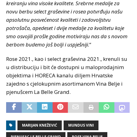
kreiranju vina visoke kvalitete. Srebrne medalje za
novu berbu select graševine i rosea potvrđuju našu
apsolutnu posvećenost kvaliteti i zadovoljstvu
potrošača, apedeset i dvije medalje za kvalitetu koje
smo osvojili prošle godine motiviraju nas da s novom
berbom budemo još bolji i uspješniji.
“
Rose 2021., kao i select graševina 2021., krenuli su
u distribuciju i bit će dostupni u maloprodajnim
objektima i HORECA kanalu diljem Hrvatske
zajedno s cjelokupnim asortimanom Vina Belje i
pjenušcem La Belle Grand.
MARIJAN KNEŽEVIĆ
MUNDUS VINI
PJENUSAC LE BELLE GRAND
ROSE VINA BELJE