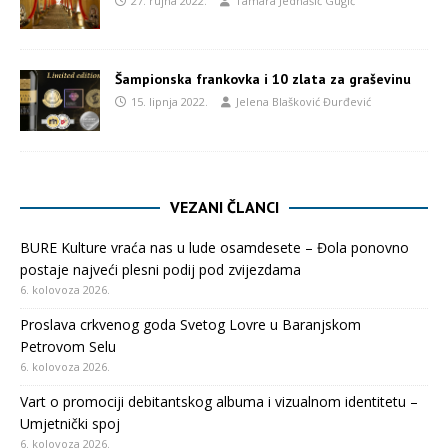
27. rujna 2022.
Tamara Jednašić Gugić
Šampionska frankovka i 10 zlata za graševinu
15. lipnja 2022.
Jelena Blašković Đurđević
VEZANI ČLANCI
BURE Kulture vraća nas u lude osamdesete – Đola ponovno
postaje najveći plesni podij pod zvijezdama
6. kolovoza 2026.
Proslava crkvenog goda Svetog Lovre u Baranjskom
Petrovom Selu
6. kolovoza 2026.
Vart o promociji debitantskog albuma i vizualnom identitetu –
Umjetnički spoj
6. kolovoza 2026.