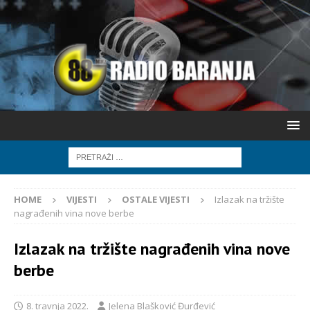
HOME
VIJESTI
OSTALE VIJESTI
Izlazak na tržište
nagrađenih vina nove berbe
Izlazak na tržište nagrađenih vina nove
berbe
8. travnja 2022.
Jelena Blašković Đurđević