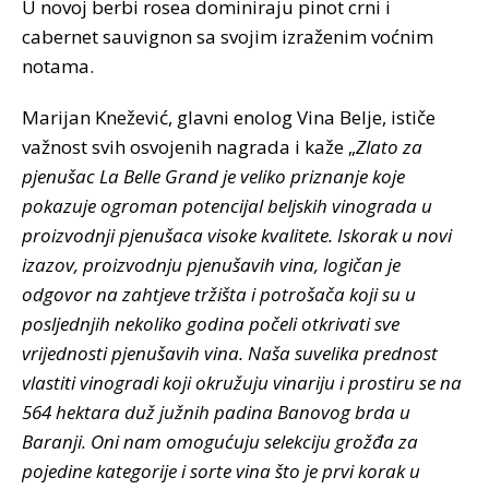
U novoj berbi rosea dominiraju pinot crni i
cabernet sauvignon sa svojim izraženim voćnim
notama.
Marijan Knežević, glavni enolog Vina Belje, ističe
važnost svih osvojenih nagrada i kaže „
Zlato za
pjenušac La Belle Grand je veliko priznanje koje
pokazuje ogroman potencijal beljskih vinograda u
proizvodnji pjenušaca visoke kvalitete. Iskorak u novi
izazov, proizvodnju pjenušavih vina, logičan je
odgovor na zahtjeve tržišta i potrošača koji su u
posljednjih nekoliko godina počeli otkrivati sve
vrijednosti pjenušavih vina. Naša suvelika prednost
vlastiti vinogradi koji okružuju vinariju i prostiru se na
564 hektara duž južnih padina Banovog brda u
Baranji. Oni nam omogućuju selekciju grožđa za
pojedine kategorije i sorte vina što je prvi korak u