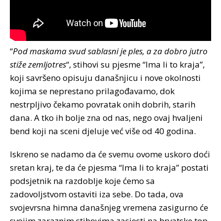
“
Pod maskama svud sablasni je ples, a za dobro jutro
stiže zemljotres
“, stihovi su pjesme “Ima li to kraja”,
koji savršeno opisuju današnjicu i nove okolnosti
kojima se neprestano prilagođavamo, dok
nestrpljivo čekamo povratak onih dobrih, starih
dana. A tko ih bolje zna od nas, nego ovaj hvaljeni
bend koji na sceni djeluje već više od 40 godina.
Iskreno se nadamo da će svemu ovome uskoro doći
sretan kraj, te da će pjesma “Ima li to kraja” postati
podsjetnik na razdoblje koje ćemo sa
zadovoljstvom ostaviti iza sebe. Do tada, ova
svojevrsna himna današnjeg vremena zasigurno će
svojim zaraznim stihovima zasjesti na hrvatske top