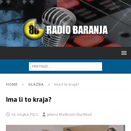
HOME
GLAZBA
Ima li to kraja?
Ima li to kraja?
16. ožujka 2021.
Jelena Blašković Đurđević