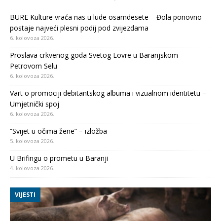
BURE Kulture vraća nas u lude osamdesete – Đola ponovno
postaje najveći plesni podij pod zvijezdama
6. kolovoza 2026.
Proslava crkvenog goda Svetog Lovre u Baranjskom
Petrovom Selu
6. kolovoza 2026.
Vart o promociji debitantskog albuma i vizualnom identitetu –
Umjetnički spoj
6. kolovoza 2026.
“Svijet u očima žene” – izložba
5. kolovoza 2026.
U Brifingu o prometu u Baranji
4. kolovoza 2026.
VIJESTI