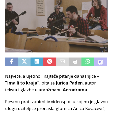
Najveće, a ujedno i najteže pitanje današnjice –
“Ima li to kraja”
, pita se
Jurica Pađen
, autor
teksta i glazbe u aranžmanu
Aerodroma
.
Pjesmu prati zanimljiv videospot, u kojem je glavnu
ulogu učiteljice pronašla glumica Anica Kovačević,