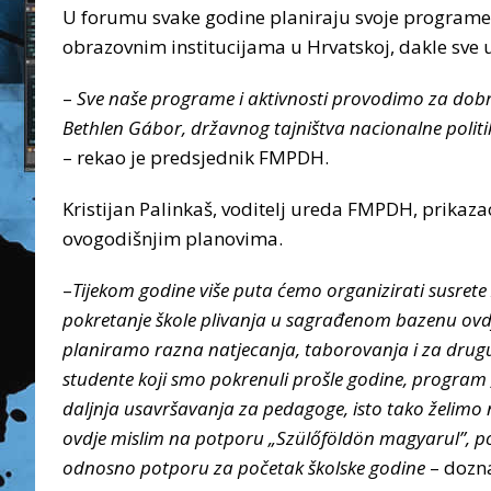
U forumu svake godine planiraju svoje programe 
obrazovnim institucijama u Hrvatskoj, dakle sve u
–
Sve naše programe i aktivnosti provodimo za dob
Bethlen Gábor, državnog tajništva nacionalne politi
– rekao je predsjednik FMPDH.
Kristijan Palinkaš, voditelj ureda FMPDH, prikazao
ovogodišnjim planovima.
–
Tijekom godine više puta ćemo organizirati susrete
pokretanje škole plivanja u sagrađenom bazenu ovdj
planiramo razna natjecanja, taborovanja i za drug
studente koji smo pokrenuli prošle godine, program 
daljnja usavršavanja za pedagoge, isto tako želimo
ovdje mislim na potporu „Szülőföldön magyarul”, po
odnosno potporu za početak školske godine
– dozna