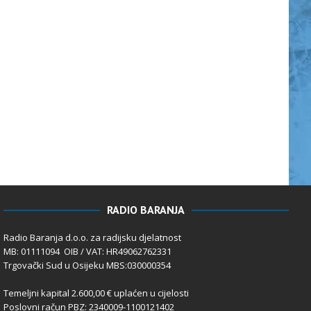
RADIO BARANJA
Radio Baranja d.o.o. za radijsku djelatnost
MB: 01111094 OIB / VAT: HR49062762331
Trgovački Sud u Osijeku MBS:030000354
Temeljni kapital 2.600,00 € uplaćen u cijelosti
Poslovni račun PBZ: 2340009-1100121402