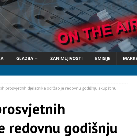
RA
GLAZBA
ZANIMLJIVOSTI
EMISIJE
MARK
h prosvjetnih djelatnika održao je redovnu godišnju skupštinu
rosvjetnih
je redovnu godišnju