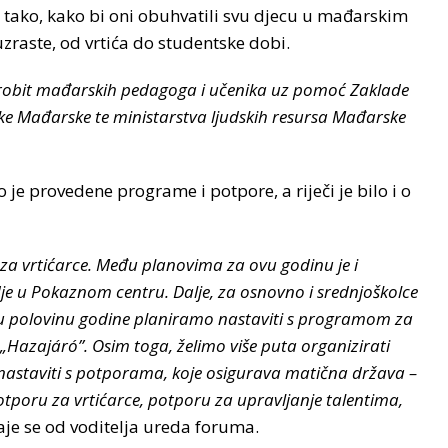
tako, kako bi oni obuhvatili svu djecu u mađarskim
zraste, od vrtića do studentske dobi.
robit mađarskih pedagoga i učenika uz pomoć Zaklade
ke Mađarske te ministarstva ljudskih resursa Mađarske
 je provedene programe i potpore, a riječi je bilo i o
 za vrtićarce. Među planovima za ovu godinu je i
e u Pokaznom centru. Dalje, za osnovno i srednjoškolce
u polovinu godine planiramo nastaviti s programom za
„Hazajáró”. Osim toga, želimo više puta organizirati
 nastaviti s potporama, koje osigurava matična država –
tporu za vrtićarce, potporu za upravljanje talentima,
je se od voditelja ureda foruma.