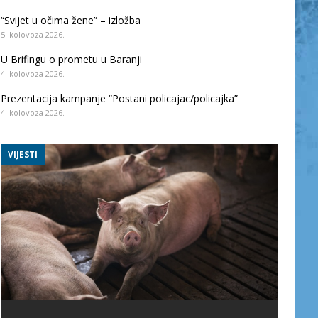
“Svijet u očima žene” – izložba
5. kolovoza 2026.
U Brifingu o prometu u Baranji
4. kolovoza 2026.
Prezentacija kampanje “Postani policajac/policajka”
4. kolovoza 2026.
VIJESTI