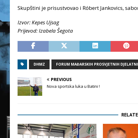
Skupštini je prisustvovao i Róbert Jankovics, sab
Izvor: Kepes Ujsag
Prijevod: Izabela Šegota
DHMZ
FORUM MAĐARSKIH PROSVJETNIH DJELATN
PREVIOUS
Nova sportska luka u Batini !
RELATE