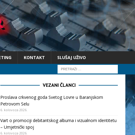
ETING
KONTAKT
SLUŠAJ UŽIVO
VEZANI ČLANCI
Proslava crkvenog goda Svetog Lovre u Baranjskom
Petrovom Selu
6. kolovoza 2026.
Vart o promociji debitantskog albuma i vizualnom identitetu
– Umjetnički spoj
6. kolovoza 2026.