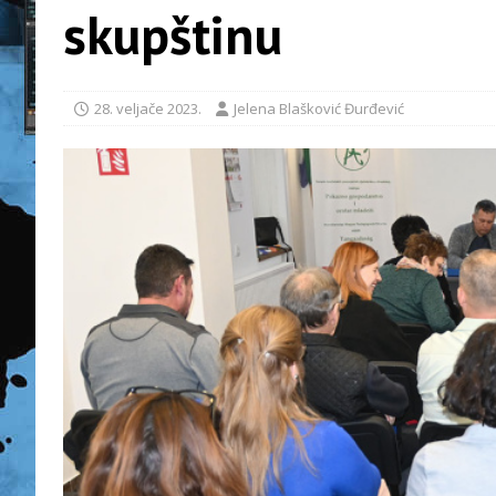
skupštinu
28. veljače 2023.
Jelena Blašković Đurđević