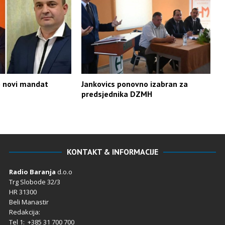
o novi mandat
Jankovics ponovno izabran za
predsjednika DZMH
KONTAKT & INFORMACIJE
Radio Baranja
d.o.o
Trg Slobode 32/3
HR 31300
Beli Manastir
Redakcija:
Tel 1: +385 31 700 700