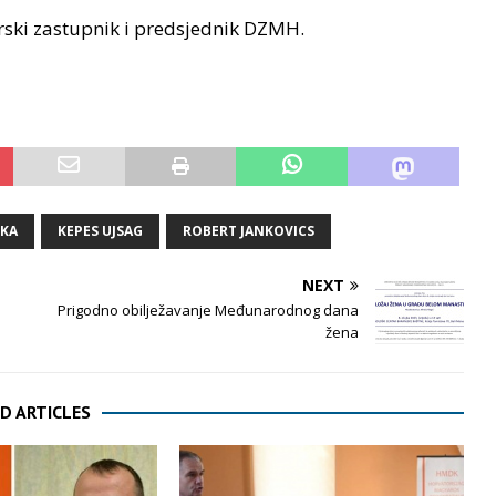
orski zastupnik i predsjednik DZMH.
IKA
KEPES UJSAG
ROBERT JANKOVICS
NEXT
Prigodno obilježavanje Međunarodnog dana
žena
D ARTICLES