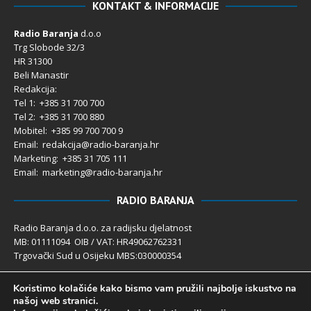
KONTAKT & INFORMACIJE
Radio Baranja
d.o.o
Trg Slobode 32/3
HR 31300
Beli Manastir
Redakcija:
Tel 1: +385 31 700 700
Tel 2: +385 31 700 880
Mobitel: +385 99 700 700 9
Email: redakcija@radio-baranja.hr
Marketing
: +385 31 705 111
Email: marketing@radio-baranja.hr
RADIO BARANJA
Radio Baranja d.o.o. za radijsku djelatnost
MB: 01111094 OIB / VAT: HR49062762331
Trgovački Sud u Osijeku MBS:030000354
Temeljni kapital 2.600,00 € uplaćen u cijelosti
Koristimo kolačiće kako bismo vam pružili najbolje iskustvo na
Poslovni račun PBZ: 2340009-1100121402
našoj web stranici.
IBAN: HR4123400091100121402