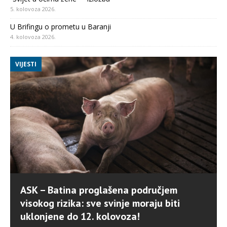
5. kolovoza 2026.
U Brifingu o prometu u Baranji
4. kolovoza 2026.
VIJESTI
ASK – Batina proglašena područjem
visokog rizika: sve svinje moraju biti
uklonjene do 12. kolovoza!