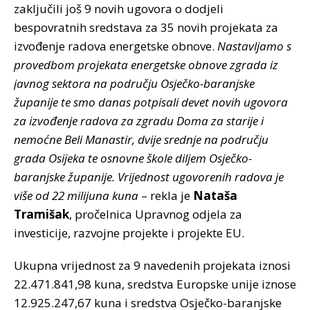
zaključili još 9 novih ugovora o dodjeli
bespovratnih sredstava za 35 novih projekata za
izvođenje radova energetske obnove.
Nastavljamo s
provedbom projekata energetske obnove zgrada iz
javnog sektora na području Osječko-baranjske
županije te smo danas potpisali devet novih ugovora
za izvođenje radova za zgradu Doma za starije i
nemoćne Beli Manastir, dvije srednje na području
grada Osijeka te osnovne škole diljem Osječko-
baranjske županije. Vrijednost ugovorenih radova je
više od 22 milijuna kuna
– rekla je
Nataša
Tramišak
, pročelnica Upravnog odjela za
investicije, razvojne projekte i projekte EU.
Ukupna vrijednost za 9 navedenih projekata iznosi
22.471.841,98 kuna, sredstva Europske unije iznose
12.925.247,67 kuna i sredstva Osječko-baranjske