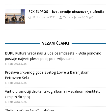
RCK ELPROS – kvalitetnije obrazovanje učenika
18. listopada 2021.
Tamara Jednašić Gugić
VEZANI ČLANCI
BURE Kulture vraća nas u lude osamdesete – Đola ponovno
postaje najveći plesni podij pod zvijezdama
6. kolovoza 2026.
Proslava crkvenog goda Svetog Lovre u Baranjskom
Petrovom Selu
6. kolovoza 2026.
Vart o promociji debitantskog albuma i vizualnom identitetu –
Umjetnički spoj
6. kolovoza 2026.
“Svijet u očima žene” – izložba