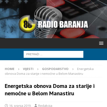
HOME
VIJESTI
GOSPODARSTVO
Energetska
obnova Doma za starije i nemoćne u Belom Manastiru
Energetska obnova Doma za starije i
nemoćne u Belom Manastiru
16. srpnja 2019.
Redakcija