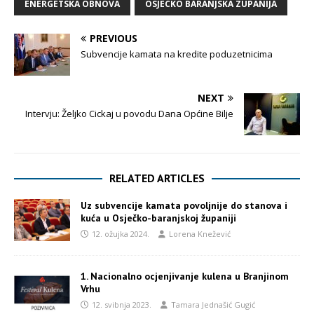
ENERGETSKA OBNOVA
OSJECKO BARANJSKA ZUPANIJA
PREVIOUS
Subvencije kamata na kredite poduzetnicima
NEXT
Intervju: Željko Cickaj u povodu Dana Općine Bilje
RELATED ARTICLES
Uz subvencije kamata povoljnije do stanova i
kuća u Osječko-baranjskoj županiji
12. ožujka 2024.
Lorena Knežević
1. Nacionalno ocjenjivanje kulena u Branjinom
Vrhu
12. svibnja 2023.
Tamara Jednašić Gugić