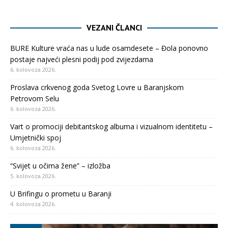
VEZANI ČLANCI
BURE Kulture vraća nas u lude osamdesete – Đola ponovno
postaje najveći plesni podij pod zvijezdama
6. kolovoza 2026.
Proslava crkvenog goda Svetog Lovre u Baranjskom
Petrovom Selu
6. kolovoza 2026.
Vart o promociji debitantskog albuma i vizualnom identitetu –
Umjetnički spoj
6. kolovoza 2026.
“Svijet u očima žene” – izložba
5. kolovoza 2026.
U Brifingu o prometu u Baranji
4. kolovoza 2026.