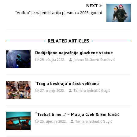
NEXT
“Anđeo” je najemitiranija pjesma u 2025. godini
RELATED ARTICLES
Dodijeljene najvažnije glazbene statue
25. ožujka 2022.
Jelena Blašković Đurđević
‘Trag u beskraju‘ u čast velikanu
27. srpnja 2022.
Tamara Jednašić Gugić
“Trebaš li me…” – Matija Cvek & Eni Jurišić
25. siječnja 2022.
Tamara Jednašić Gugić