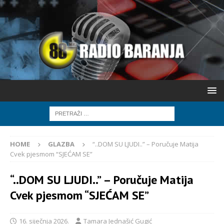
HOME
GLAZBA
“..DOM SU LJUDI..” – Poručuje Matija
Cvek pjesmom “SJEĆAM SE”
“..DOM SU LJUDI..” – Poručuje Matija
Cvek pjesmom “SJEĆAM SE”
16. siječnja 2026.
Tamara Jednašić Gugić