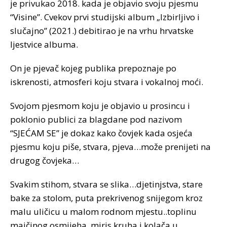
je privukao 2018. kada je objavio svoju pjesmu
“Visine”. Cvekov prvi studijski album „Izbirljivo i
slučajno” (2021.) debitirao je na vrhu hrvatske
ljestvice albuma.
On je pjevač kojeg publika prepoznaje po
iskrenosti, atmosferi koju stvara i vokalnoj moći.
Svojom pjesmom koju je objavio u prosincu i
poklonio publici za blagdane pod nazivom
“SJEĆAM SE” je dokaz kako čovjek kada osjeća
pjesmu koju piše, stvara, pjeva…može prenijeti na
drugog čovjeka…
Svakim stihom, stvara se slika…djetinjstva, stare
bake za stolom, puta prekrivenog snijegom kroz
malu uličicu u malom rodnom mjestu..toplinu
majčinog osmijeha, miris kruha i kolača u