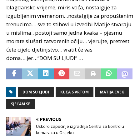
blagdansko vrijeme, miris voća, nostalgije za
izgubljenim vremenom…nostalgije za propuštenim
trenucima… sve to stihovi u izvedbi Matije stvaraju
u mislima.. postoji samo jedna kvaka – pjesmu
morate slušati zatvorenih očiju… vjerujte, pretrest
ćete cijelo djetinjstvo… vratit će vas
doma….jer…”DOM SU LJUDI” …
DOM SU LJUDI
KUĆA S VRTOM
MATIJA CVEK
SJEĆAM SE
PREVIOUS
Uskoro započinje izgradnja Centra za kontrolu
komaraca u Osijeku