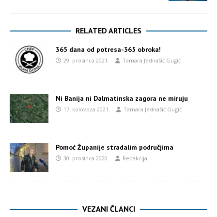
RELATED ARTICLES
365 dana od potresa-365 obroka!
29. prosinca 2021.
Tamara Jednašić Gugić
Ni Banija ni Dalmatinska zagora ne miruju
17. kolovoza 2021.
Tamara Jednašić Gugić
Pomoć Županije stradalim područjima
30. prosinca 2020.
Redakcija
VEZANI ČLANCI