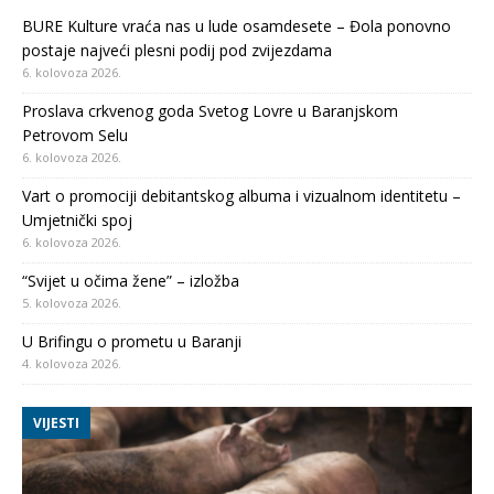
BURE Kulture vraća nas u lude osamdesete – Đola ponovno
postaje najveći plesni podij pod zvijezdama
6. kolovoza 2026.
Proslava crkvenog goda Svetog Lovre u Baranjskom
Petrovom Selu
6. kolovoza 2026.
Vart o promociji debitantskog albuma i vizualnom identitetu –
Umjetnički spoj
6. kolovoza 2026.
“Svijet u očima žene” – izložba
5. kolovoza 2026.
U Brifingu o prometu u Baranji
4. kolovoza 2026.
VIJESTI