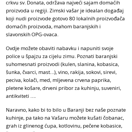
crkvu sv. Donata, održava najveći sajam domaćih
proizvoda u regiji. Zimski vašar je idealan događaj
koji nudi proizvode gotovo 80 lokalnih proizvođača
domaćih proizvoda, mahom baranjskih i
slavonskih OPG-ovaca.
Ovdje možete obaviti nabavku i napuniti svoje
police u špajzu za cijelu zimu. Poznati baranjski
suhomesnati proizvodi (kulen, slanina, kobasica,
šunka, čvarci, mast…), vino, rakija, sokovi, sirevi,
peciva, kolači, med, mljevena crvena paprika,
pletene košare, drveni pribor za kuhinju, suveniri,
antikviteti ….
Naravno, kako bi to bilo u Baranji bez naše poznate
kuhinje, pa tako na Vašaru možete kušati čobanac,
grah iz glinenog ćupa, kotlovinu, pečene kobasice,