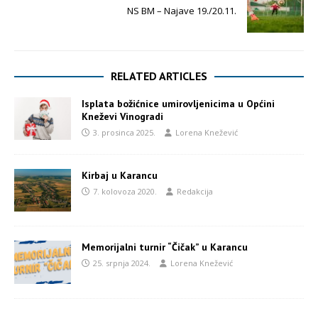
NS BM – Najave 19./20.11.
RELATED ARTICLES
Isplata božićnice umirovljenicima u Općini
Kneževi Vinogradi
3. prosinca 2025.
Lorena Knežević
Kirbaj u Karancu
7. kolovoza 2020.
Redakcija
Memorijalni turnir “Čičak” u Karancu
25. srpnja 2024.
Lorena Knežević