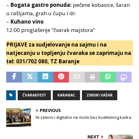
–
Bogata gastro ponuda:
pečene kobasice, šaran
u rašljama, grah u ćupu i dr.
–
Kuhano vino
12:00 proglašenje ”čvarak majstora”
PRIJAVE za sudjelovanje na sajmu i na
natjecanju u topljenju čvaraka se zaprimaju na
tel: 031/702 080, TZ Baranje
ČVARAKFEST
KARANAC
ZIMSKI VAŠAR
PREVIOUS
Ni zeleno i digitalno ne može bez kvalitetnog kadra
NEXT