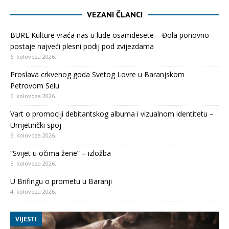
VEZANI ČLANCI
BURE Kulture vraća nas u lude osamdesete – Đola ponovno
postaje najveći plesni podij pod zvijezdama
6. kolovoza 2026.
Proslava crkvenog goda Svetog Lovre u Baranjskom
Petrovom Selu
6. kolovoza 2026.
Vart o promociji debitantskog albuma i vizualnom identitetu –
Umjetnički spoj
6. kolovoza 2026.
“Svijet u očima žene” – izložba
5. kolovoza 2026.
U Brifingu o prometu u Baranji
4. kolovoza 2026.
VIJESTI