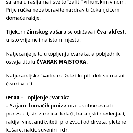
šarana u rašljama i sve to ”zaliti” vrhunskim vinom.
Prije ručka ne zaboravite nazdraviti čokanjčićem
domaće rakije.
Tijekom
Zimskog vašara
se održava i
Čvarakfest
,
u isto vrijeme i na istom mjestu.
Natjecanje je to u topljenju čvaraka, a pobjednik
osvaja titulu
ČVARAK MAJSTORA.
Natjecateljske čvarke možete i kupiti dok su masni
čvarci vrući
09:00 – Topljenje čvaraka
–
Sajam domaćih proizvoda
– suhomesnati
proizvodi, sir, zimnica, kolači, baranjski medenjaci,
rakija, vino, antikviteti, proizvodi od drveta, pletene
košare, nakit, suveniri i dr.