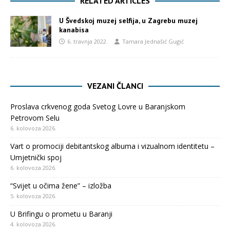
RELATED ARTICLES
U Švedskoj muzej selfija, u Zagrebu muzej
kanabisa
6. travnja 2022.
Tamara Jednašić Gugić
VEZANI ČLANCI
Proslava crkvenog goda Svetog Lovre u Baranjskom
Petrovom Selu
6. kolovoza 2026.
Vart o promociji debitantskog albuma i vizualnom identitetu –
Umjetnički spoj
6. kolovoza 2026.
“Svijet u očima žene” – izložba
5. kolovoza 2026.
U Brifingu o prometu u Baranji
4. kolovoza 2026.