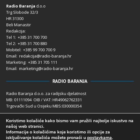
Radio Baranja
d.o.o
Trg Slobode 32/3
HR 31300
Beli Manastir
Redakcija:
Tel 1: +385 31 700 700
Tel 2: +385 31 700 880
Mobitel: +385 99 700 700 9
Email: redakcija@radio-baranja.hr
Marketing
: +385 31 705 111
Email: marketing@radio-baranja.hr
RADIO BARANJA
Radio Baranja d.o.o. za radijsku djelatnost
MB: 01111094 OIB / VAT: HR49062762331
Trgovački Sud u Osijeku MBS:030000354
Temeljni kapital 2.600,00 € uplaćen u cijelosti
Koristimo kolačiće kako bismo vam pružili najbolje iskustvo na
Poslovni račun PBZ: 2340009-1100121402
našoj web stranici.
IBAN: HR4123400091100121402
Informacije o kolačićima koje koristimo ili opcije za
Uprava društva: Ivanka Rusan
isključivanje kolačića možete pronaći u
postavkama
.