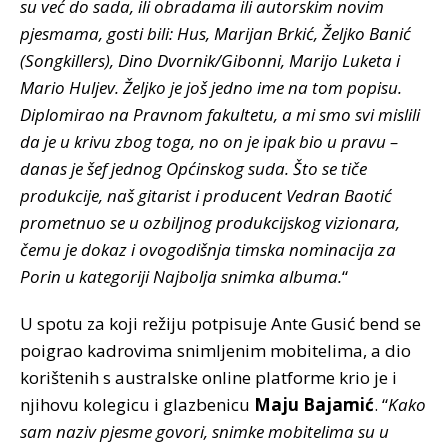
su već do sada, ili obradama ili autorskim novim
pjesmama, gosti bili: Hus, Marijan Brkić, Željko Banić
(Songkillers), Dino Dvornik/Gibonni, Marijo Luketa i
Mario Huljev. Željko je još jedno ime na tom popisu.
Diplomirao na Pravnom fakultetu, a mi smo svi mislili
da je u krivu zbog toga, no on je ipak bio u pravu –
danas je šef jednog Općinskog suda. Što se tiče
produkcije, naš gitarist i producent Vedran Baotić
prometnuo se u ozbiljnog produkcijskog vizionara,
čemu je dokaz i ovogodišnja timska nominacija za
Porin u kategoriji Najbolja snimka albuma.
“
U spotu za koji režiju potpisuje Ante Gusić bend se
poigrao kadrovima snimljenim mobitelima, a dio
korištenih s australske online platforme krio je i
njihovu kolegicu i glazbenicu
Maju Bajamić
. “
Kako
sam naziv pjesme govori, snimke mobitelima su u