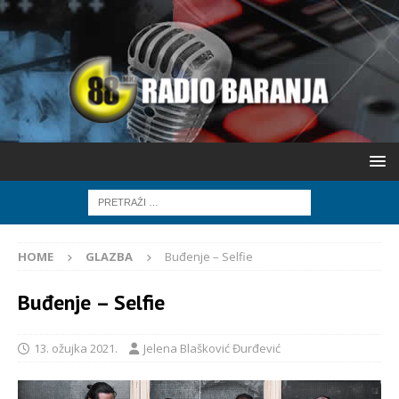
HOME
GLAZBA
Buđenje – Selfie
Buđenje – Selfie
13. ožujka 2021.
Jelena Blašković Đurđević