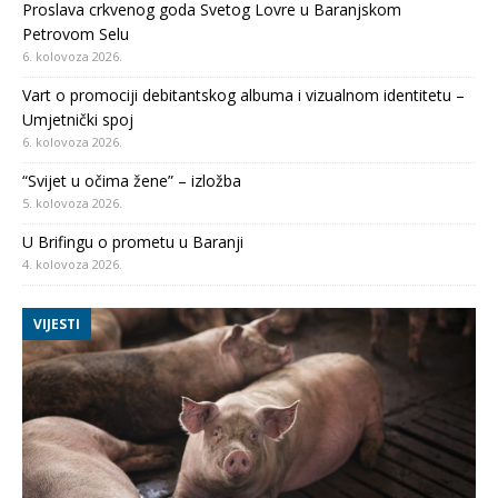
Proslava crkvenog goda Svetog Lovre u Baranjskom
Petrovom Selu
6. kolovoza 2026.
Vart o promociji debitantskog albuma i vizualnom identitetu –
Umjetnički spoj
6. kolovoza 2026.
“Svijet u očima žene” – izložba
5. kolovoza 2026.
U Brifingu o prometu u Baranji
4. kolovoza 2026.
VIJESTI