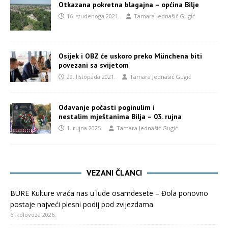
Otkazana pokretna blagajna – općina Bilje
16. studenoga 2021.
Tamara Jednašić Gugić
Osijek i OBZ će uskoro preko Münchena biti
povezani sa svijetom
29. listopada 2021.
Tamara Jednašić Gugić
Odavanje počasti poginulim i
nestalim mještanima Bilja – 03. rujna
1. rujna 2025.
Tamara Jednašić Gugić
VEZANI ČLANCI
BURE Kulture vraća nas u lude osamdesete – Đola ponovno
postaje najveći plesni podij pod zvijezdama
6. kolovoza 2026.