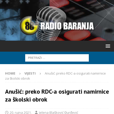
HOME
VIJESTI
Anušić: preko RDC-a osigurati namirnice
za školski obrok
Anušić: preko RDC-a osigurati namirnice
za školski obrok
20. rujna 2021.
Jelena Blašković Đurđević