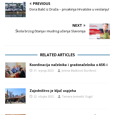
PREVIOUS
Dora Balić iz Draža – prvakinja Hrvatske u veslanju!
NEXT
Škola brzog čitanja i mudrog učenja Slavonija
RELATED ARTICLES
Koordinacija načelnika i gradonačelnika o ASK-i
31. srpnja 2023.
Jelena Blašković Đurđević
Zajedništvo je ključ uspjeha
22. ožujka 2022.
Tamara Jednašić Gugić