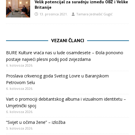
Velik potencijal za suradnju između OBŽ i Velike
Britanije
13. prosinca 2021.
Tamara Jednašić Gugić
VEZANI ČLANCI
BURE Kulture vraća nas u lude osamdesete – Đola ponovno
postaje najveći plesni podij pod zvijezdama
6. kolovoza 2026.
Proslava crkvenog goda Svetog Lovre u Baranjskom
Petrovom Selu
6. kolovoza 2026.
Vart o promociji debitantskog albuma i vizualnom identitetu –
Umjetnički spoj
6. kolovoza 2026.
“Svijet u očima žene” – izložba
5. kolovoza 2026.