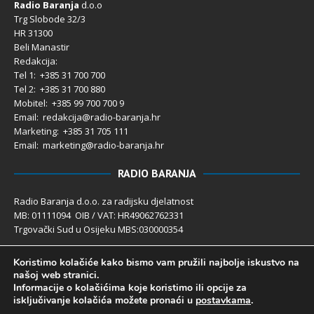
Radio Baranja
d.o.o
Trg Slobode 32/3
HR 31300
Beli Manastir
Redakcija:
Tel 1: +385 31 700 700
Tel 2: +385 31 700 880
Mobitel: +385 99 700 700 9
Email: redakcija@radio-baranja.hr
Marketing
: +385 31 705 111
Email: marketing@radio-baranja.hr
RADIO BARANJA
Radio Baranja d.o.o. za radijsku djelatnost
MB: 01111094 OIB / VAT: HR49062762331
Trgovački Sud u Osijeku MBS:030000354
Temeljni kapital 2.600,00 € uplaćen u cijelosti
Koristimo kolačiće kako bismo vam pružili najbolje iskustvo na
Poslovni račun PBZ: 2340009-1100121402
našoj web stranici.
IBAN: HR4123400091100121402
Informacije o kolačićima koje koristimo ili opcije za
Uprava društva: Ivanka Rusan
isključivanje kolačića možete pronaći u
postavkama
.