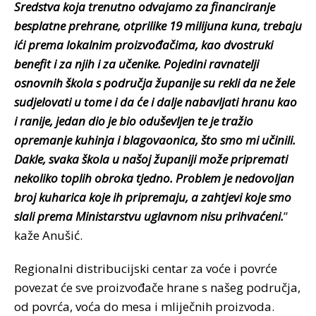
Sredstva koja trenutno odvajamo za financiranje
besplatne prehrane, otprilike 19 milijuna kuna, trebaju
ići prema lokalnim proizvođačima, kao dvostruki
benefit i za njih i za učenike. Pojedini ravnatelji
osnovnih škola s područja županije su rekli da ne žele
sudjelovati u tome i da će i dalje nabavljati hranu kao
i ranije, jedan dio je bio oduševljen te je tražio
opremanje kuhinja i blagovaonica, što smo mi učinili.
Dakle, svaka škola u našoj županiji može pripremati
nekoliko toplih obroka tjedno. Problem je nedovoljan
broj kuharica koje ih pripremaju, a zahtjevi koje smo
slali prema Ministarstvu uglavnom nisu prihvaćeni.
”
kaže Anušić.
Regionalni distribucijski centar za voće i povrće
povezat će sve proizvođače hrane s našeg područja,
od povrća, voća do mesa i mliječnih proizvoda.