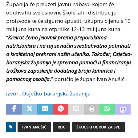
Županija će preuzeti javnu nabavu kojom će
obuhvatiti sve osnovne škole, ali i distribuciju
proizvoda te će sigurno spustiti ukupnu cijenu s 19
milijuna kuna na otprilike 12-13 milijuna kuna.
“
Kreirat ćemo jelovnik prema preporukama
nutricionista i na taj se način sveobuhvatno pobrinuti
o kvalitetnoj prehrani naših učenika. Također, Osječko-
baranjska županija je spremna pomoći u financiranju
troškova zaposlenja dodatnog broja kuharica i
pomoćnog osoblja
.
” poručio je župan Ivan Anušić.
izvor : Osječko-baranjska županija
IVAN ANUŠIĆ
RDC
ŠKOLSKI OBROK ZA SVE