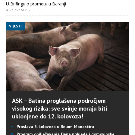
U Brifingu o prometu u Baranji
4. kolovoza 2026.
VIJESTI
ASK – Batina proglašena područjem
visokog rizika: sve svinje moraju biti
uklonjene do 12. kolovoza!
Proslava 5. kolovoza u Belom Manastiru
Program obilježavanja Dana pobjede i domovinske