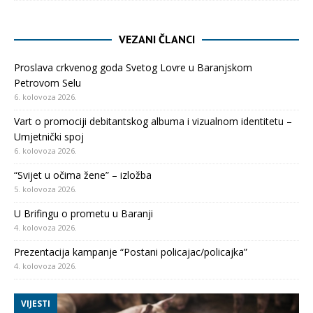
VEZANI ČLANCI
Proslava crkvenog goda Svetog Lovre u Baranjskom
Petrovom Selu
6. kolovoza 2026.
Vart o promociji debitantskog albuma i vizualnom identitetu –
Umjetnički spoj
6. kolovoza 2026.
“Svijet u očima žene” – izložba
5. kolovoza 2026.
U Brifingu o prometu u Baranji
4. kolovoza 2026.
Prezentacija kampanje “Postani policajac/policajka”
4. kolovoza 2026.
VIJESTI