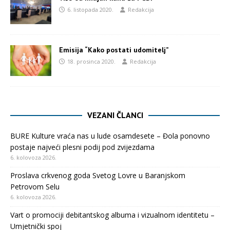
6. listopada 2020.
Redakcija
Emisija “Kako postati udomitelj”
18. prosinca 2020.
Redakcija
VEZANI ČLANCI
BURE Kulture vraća nas u lude osamdesete – Đola ponovno
postaje najveći plesni podij pod zvijezdama
6. kolovoza 2026.
Proslava crkvenog goda Svetog Lovre u Baranjskom
Petrovom Selu
6. kolovoza 2026.
Vart o promociji debitantskog albuma i vizualnom identitetu –
Umjetnički spoj