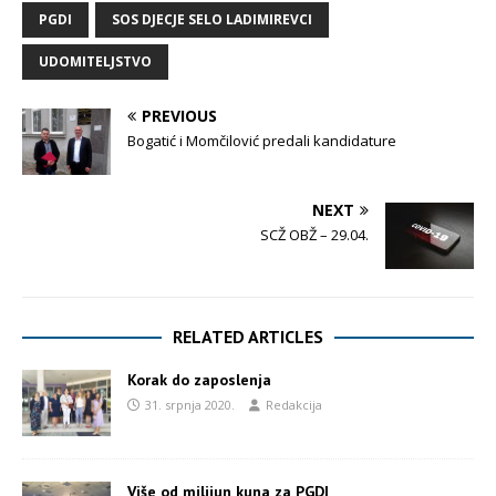
PGDI
SOS DJECJE SELO LADIMIREVCI
UDOMITELJSTVO
PREVIOUS
Bogatić i Momčilović predali kandidature
NEXT
SCŽ OBŽ – 29.04.
RELATED ARTICLES
Korak do zaposlenja
31. srpnja 2020.
Redakcija
Više od milijun kuna za PGDI