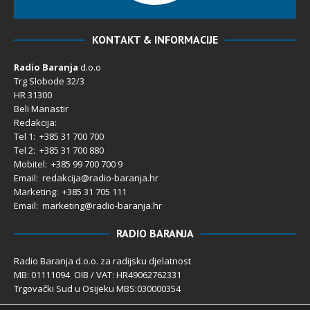
KONTAKT & INFORMACIJE
Radio Baranja
d.o.o
Trg Slobode 32/3
HR 31300
Beli Manastir
Redakcija:
Tel 1: +385 31 700 700
Tel 2: +385 31 700 880
Mobitel: +385 99 700 700 9
Email: redakcija@radio-baranja.hr
Marketing
: +385 31 705 111
Email: marketing@radio-baranja.hr
RADIO BARANJA
Radio Baranja d.o.o. za radijsku djelatnost
MB: 01111094 OIB / VAT: HR49062762331
Trgovački Sud u Osijeku MBS:030000354