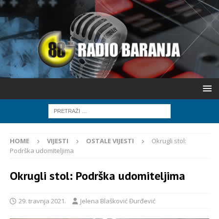
HOME
VIJESTI
OSTALE VIJESTI
Okrugli stol:
Podrška udomiteljima
Okrugli stol: Podrška udomiteljima
29. travnja 2021.
Jelena Blašković Đurđević