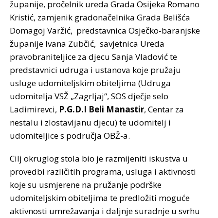
županije, pročelnik ureda Grada Osijeka Romano
Kristić, zamjenik gradonačelnika Grada Belišća
Domagoj Varžić, predstavnica Osječko-baranjske
županije Ivana Zubčić, savjetnica Ureda
pravobraniteljice za djecu Sanja Vladović te
predstavnici udruga i ustanova koje pružaju
usluge udomiteljskim obiteljima (Udruga
udomitelja VSŽ „Zagrljaj“, SOS dječje selo
Ladimirevci,
P.G.D.I Beli Manastir
, Centar za
nestalu i zlostavljanu djecu) te udomitelj i
udomiteljice s područja OBŽ-a.
Cilj okruglog stola bio je razmijeniti iskustva u
provedbi različitih programa, usluga i aktivnosti
koje su usmjerene na pružanje podrške
udomiteljskim obiteljima te predložiti moguće
aktivnosti umrežavanja i daljnje suradnje u svrhu