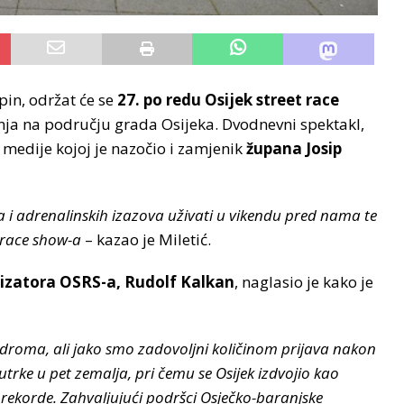
in, održat će se
27. po redu Osijek street race
anja na području grada Osijeka. Dvodnevni spektakl,
a medije kojoj je nazočio i zamjenik
župana Josip
ja i adrenalinskih izazova uživati u vikendu pred nama te
t race show-a
– kazao je Miletić.
nizatora OSRS-a, Rudolf Kalkan
, naglasio je kako je
roma, ali jako smo zadovoljni količinom prijava nakon
rke u pet zemalja, pri čemu se Osijek izdvojio kao
je rekorde. Zahvaljujući podršci Osječko-baranjske