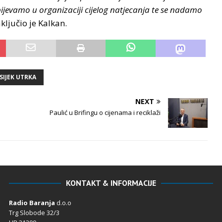
jevamo u organizaciji cijelog natjecanja te se nadamo
aključio je Kalkan.
SIJEK UTRKA
NEXT
Paulić u Brifingu o cijenama i reciklaži
KONTAKT & INFORMACIJE
Radio Baranja
d.o.o
Trg Slobode 32/3