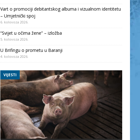
Vart o promociji debitantskog albuma i vizualnom identitetu
– Umjetnički spoj
6. kolovoza 2026.
“Svijet u očima žene” – izložba
5. kolovoza 2026.
U Brifingu o prometu u Baranji
4. kolovoza 2026.
VIJESTI