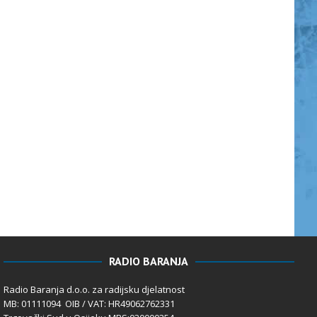
RADIO BARANJA
Radio Baranja d.o.o. za radijsku djelatnost
MB: 01111094 OIB / VAT: HR49062762331