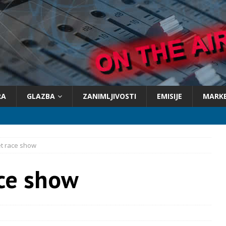
RA
GLAZBA
ZANIMLJIVOSTI
EMISIJE
MARK
et race show
ace show