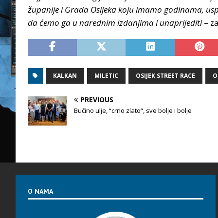
županije i Grada Osijeka koju imamo godinama, uspi
da ćemo ga u narednim izdanjima i unaprijediti
– z
KALKAN
MILETIC
OSIJEK STREET RACE
O
PREVIOUS
Bučino ulje, “crno zlato“, sve bolje i bolje
O NAMA