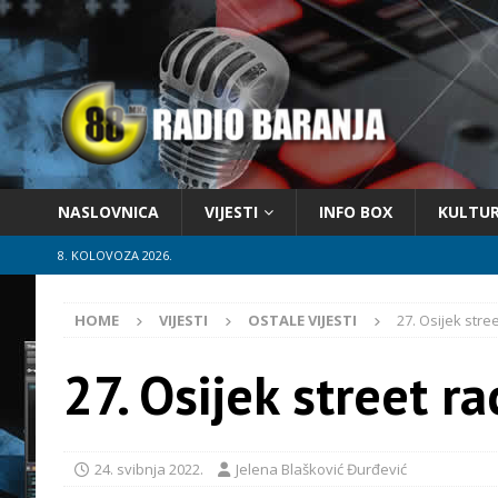
NASLOVNICA
VIJESTI
INFO BOX
KULTU
8. KOLOVOZA 2026.
HOME
VIJESTI
OSTALE VIJESTI
27. Osijek stre
27. Osijek street r
24. svibnja 2022.
Jelena Blašković Đurđević