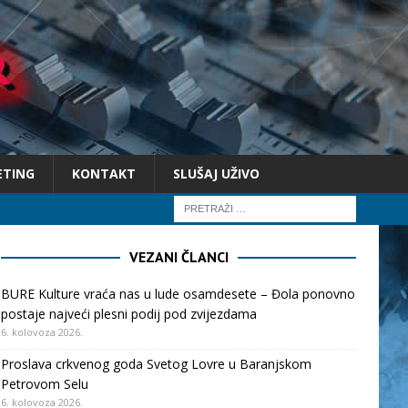
ETING
KONTAKT
SLUŠAJ UŽIVO
VEZANI ČLANCI
BURE Kulture vraća nas u lude osamdesete – Đola ponovno
postaje najveći plesni podij pod zvijezdama
6. kolovoza 2026.
Proslava crkvenog goda Svetog Lovre u Baranjskom
Petrovom Selu
6. kolovoza 2026.