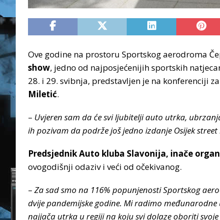
Ove godine na prostoru Sportskog aerodroma Čep
show
, jedno od najposjećenijih sportskih natjec
28. i 29. svibnja, predstavljen je na konferenciji z
Miletić
.
–
Uvjeren sam da će svi ljubitelji auto utrka, ubrzan
ih pozivam da podrže još jedno izdanje Osijek stree
Predsjednik Auto kluba Slavonija, inače orga
ovogodišnji odaziv i veći od očekivanog.
–
Za sad smo na 116% popunjenosti Sportskog aerod
dvije pandemijske godine. Mi radimo međunarodne ut
najjača utrka u regiji na koju svi dolaze oboriti svo