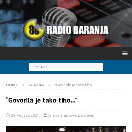
HOME
GLAZBA
“Govorila je tako tiho…”
“Govorila je tako tiho…”
28. veljače 2021.
Jelena Blašković Đurđević