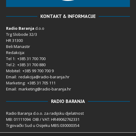
KONTAKT & INFORMACIJE
Radio Baranja
d.o.o
Trg Slobode 32/3
HR 31300
Beli Manastir
Redakcija:
Tel 1: +385 31 700 700
Tel 2: +385 31 700 880
Mobitel: +385 99 700 700 9
Email: redakcija@radio-baranja.hr
Marketing
: +385 31 705 111
Email: marketing@radio-baranja.hr
RADIO BARANJA
Radio Baranja d.o.o. za radijsku djelatnost
MB: 01111094 OIB / VAT: HR49062762331
Trgovački Sud u Osijeku MBS:030000354