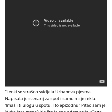
“Lenki se strašno svidjela Urbanova pjesma.
Napisala je scenarij za spot i samo mi je rekla:
‘Imaš i ti ulogu u spotu. I to epizodnu.’ Pitao sam je:
‘A tko igra mene?’ Na što je ona odgovorila: ‘Gogo