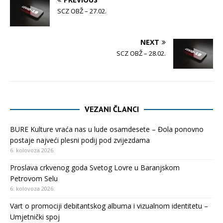
SCZ OBŽ – 27.02.
NEXT
SCZ OBŽ – 28.02.
VEZANI ČLANCI
BURE Kulture vraća nas u lude osamdesete – Đola ponovno
postaje najveći plesni podij pod zvijezdama
6. kolovoza 2026.
Proslava crkvenog goda Svetog Lovre u Baranjskom
Petrovom Selu
6. kolovoza 2026.
Vart o promociji debitantskog albuma i vizualnom identitetu –
Umjetnički spoj