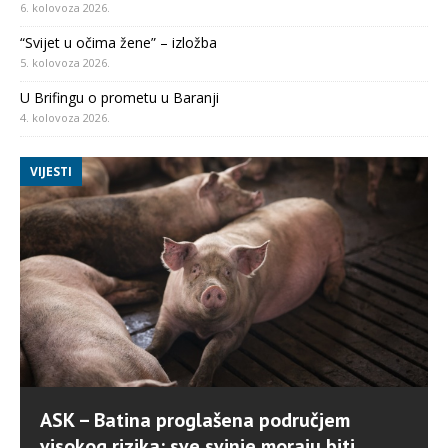
6. kolovoza 2026.
“Svijet u očima žene” – izložba
5. kolovoza 2026.
U Brifingu o prometu u Baranji
4. kolovoza 2026.
VIJESTI
ASK – Batina proglašena područjem
visokog rizika: sve svinje moraju biti