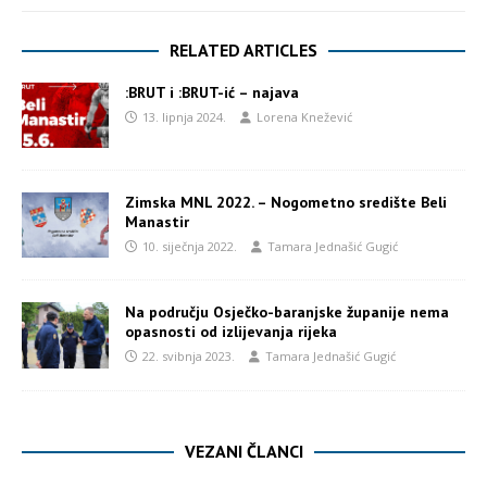
RELATED ARTICLES
:BRUT i :BRUT-ić – najava
13. lipnja 2024.
Lorena Knežević
Zimska MNL 2022. – Nogometno središte Beli
Manastir
10. siječnja 2022.
Tamara Jednašić Gugić
Na području Osječko-baranjske županije nema
opasnosti od izlijevanja rijeka
22. svibnja 2023.
Tamara Jednašić Gugić
VEZANI ČLANCI