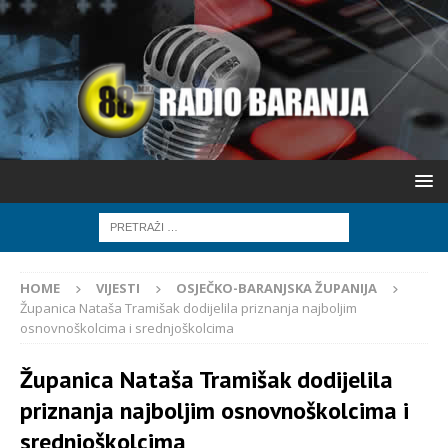
HOME
VIJESTI
OSJEČKO-BARANJSKA ŽUPANIJA
Županica Nataša Tramišak dodijelila priznanja najboljim
osnovnoškolcima i srednjoškolcima
Županica Nataša Tramišak dodijelila
priznanja najboljim osnovnoškolcima i
srednjoškolcima