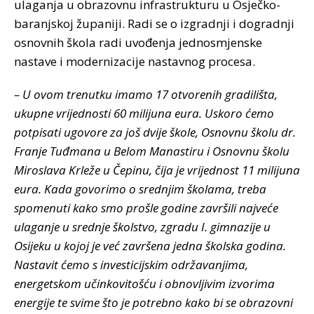
ulaganja u obrazovnu infrastrukturu u Osječko-
baranjskoj županiji. Radi se o izgradnji i dogradnji
osnovnih škola radi uvođenja jednosmjenske
nastave i modernizacije nastavnog procesa.
– U ovom trenutku imamo 17 otvorenih gradilišta,
ukupne vrijednosti 60 milijuna eura. Uskoro ćemo
potpisati ugovore za još dvije škole, Osnovnu školu dr.
Franje Tuđmana u Belom Manastiru i Osnovnu školu
Miroslava Krleže u Čepinu, čija je vrijednost 11 milijuna
eura. Kada govorimo o srednjim školama, treba
spomenuti kako smo prošle godine završili najveće
ulaganje u srednje školstvo, zgradu I. gimnazije u
Osijeku u kojoj je već završena jedna školska godina.
Nastavit ćemo s investicijskim održavanjima,
energetskom učinkovitošću i obnovljivim izvorima
energije te svime što je potrebno kako bi se obrazovni