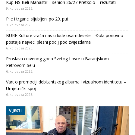
Kup NS Beli Manastir – seniori 26/27 Pretkolo – rezultati
9. kolovoza 2026.
Pile i trganci sljubljeni po 29. put
9. kolovoza 2026.
BURE Kulture vraća nas u lude osamdesete – Đola ponovno
postaje najveći plesni podij pod zvijezdama
6. kolovoza 2026.
Proslava crkvenog goda Svetog Lovre u Baranjskom
Petrovom Selu
6. kolovoza 2026.
Vart o promociji debitantskog albuma i vizualnom identitetu –
Umjetnički spoj
6. kolovoza 2026.
VIJESTI