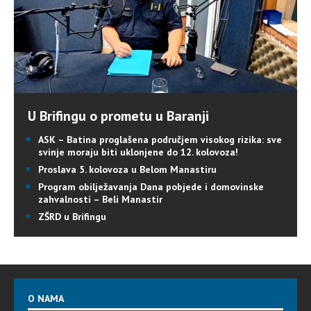
U Brifingu o prometu u Baranji
ASK – Batina proglašena područjem visokog rizika: sve
svinje moraju biti uklonjene do 12. kolovoza!
Proslava 5. kolovoza u Belom Manastiru
Program obilježavanja Dana pobjede i domovinske
zahvalnosti – Beli Manastir
ZŠRD u Brifingu
O NAMA