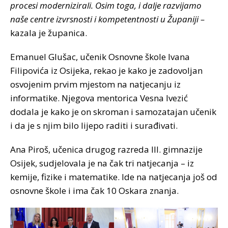
procesi modernizirali. Osim toga, i dalje razvijamo
naše centre izvrsnosti i kompetentnosti u Županiji –
kazala je županica.
Emanuel Glušac, učenik Osnovne škole Ivana
Filipovića iz Osijeka, rekao je kako je zadovoljan
osvojenim prvim mjestom na natjecanju iz
informatike. Njegova mentorica Vesna Ivezić
dodala je kako je on skroman i samozatajan učenik
i da je s njim bilo lijepo raditi i surađivati.
Ana Piroš, učenica drugog razreda III. gimnazije
Osijek, sudjelovala je na čak tri natjecanja – iz
kemije, fizike i matematike. Ide na natjecanja još od
osnovne škole i ima čak 10 Oskara znanja.