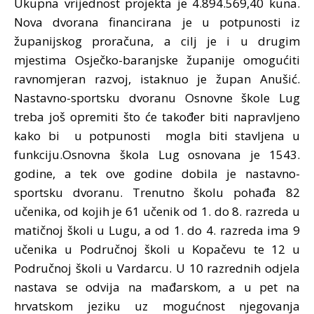
Ukupna vrijednost projekta je 4.894.569,40 kuna.
Nova dvorana financirana je u potpunosti iz
županijskog proračuna, a cilj je i u drugim
mjestima Osječko-baranjske županije omogućiti
ravnomjeran razvoj, istaknuo je župan Anušić.
Nastavno-sportsku dvoranu Osnovne škole Lug
treba još opremiti što će također biti napravljeno
kako bi u potpunosti mogla biti stavljena u
funkciju.Osnovna škola Lug osnovana je 1543.
godine, a tek ove godine dobila je nastavno-
sportsku dvoranu. Trenutno školu pohađa 82
učenika, od kojih je 61 učenik od 1. do 8. razreda u
matičnoj školi u Lugu, a od 1. do 4. razreda ima 9
učenika u Područnoj školi u Kopačevu te 12 u
Područnoj školi u Vardarcu. U 10 razrednih odjela
nastava se odvija na mađarskom, a u pet na
hrvatskom jeziku uz mogućnost njegovanja