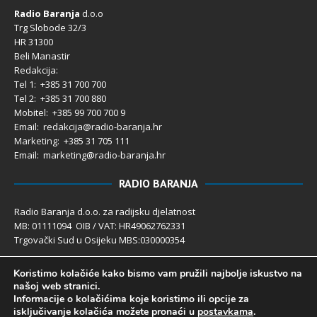
Radio Baranja
d.o.o
Trg Slobode 32/3
HR 31300
Beli Manastir
Redakcija:
Tel 1: +385 31 700 700
Tel 2: +385 31 700 880
Mobitel: +385 99 700 700 9
Email: redakcija@radio-baranja.hr
Marketing
: +385 31 705 111
Email: marketing@radio-baranja.hr
RADIO BARANJA
Radio Baranja d.o.o. za radijsku djelatnost
MB: 01111094 OIB / VAT: HR49062762331
Trgovački Sud u Osijeku MBS:030000354
Temeljni kapital 2.600,00 € uplaćen u cijelosti
Koristimo kolačiće kako bismo vam pružili najbolje iskustvo na
Poslovni račun PBZ: 2340009-1100121402
našoj web stranici.
IBAN: HR4123400091100121402
Informacije o kolačićima koje koristimo ili opcije za
Uprava društva: Ivanka Rusan
isključivanje kolačića možete pronaći u
postavkama
.