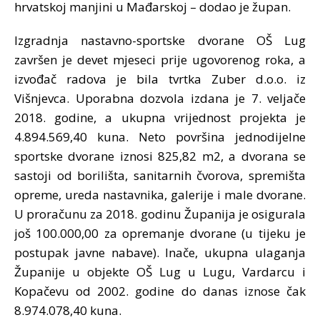
hrvatskoj manjini u Mađarskoj – dodao je župan.
Izgradnja nastavno-sportske dvorane OŠ Lug
završen je devet mjeseci prije ugovorenog roka, a
izvođač radova je bila tvrtka Zuber d.o.o. iz
Višnjevca. Uporabna dozvola izdana je 7. veljače
2018. godine, a ukupna vrijednost projekta je
4.894.569,40 kuna. Neto površina jednodijelne
sportske dvorane iznosi 825,82 m2, a dvorana se
sastoji od borilišta, sanitarnih čvorova, spremišta
opreme, ureda nastavnika, galerije i male dvorane.
U proračunu za 2018. godinu Županija je osigurala
još 100.000,00 za opremanje dvorane (u tijeku je
postupak javne nabave). Inače, ukupna ulaganja
Županije u objekte OŠ Lug u Lugu, Vardarcu i
Kopačevu od 2002. godine do danas iznose čak
8.974.078,40 kuna.