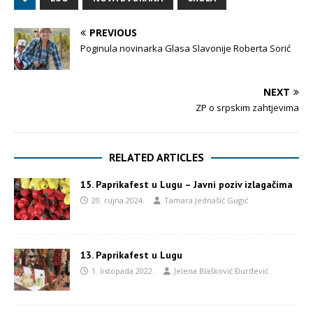
PREVIOUS
Poginula novinarka Glasa Slavonije Roberta Sorić
NEXT
ZP o srpskim zahtjevima
RELATED ARTICLES
15. Paprikafest u Lugu – Javni poziv izlagačima
20. rujna 2024.
Tamara Jednašić Gugić
13. Paprikafest u Lugu
1. listopada 2022.
Jelena Blašković Đurđević