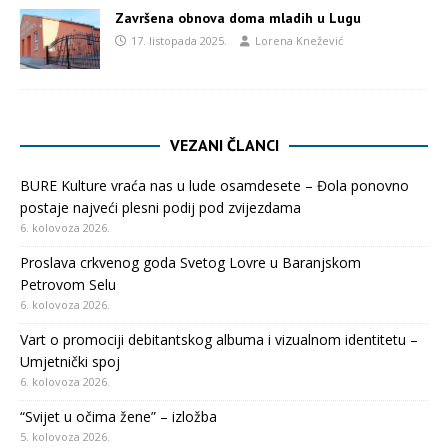
Završena obnova doma mladih u Lugu
17. listopada 2025.
Lorena Knežević
VEZANI ČLANCI
BURE Kulture vraća nas u lude osamdesete – Đola ponovno
postaje najveći plesni podij pod zvijezdama
6. kolovoza 2026.
Proslava crkvenog goda Svetog Lovre u Baranjskom
Petrovom Selu
6. kolovoza 2026.
Vart o promociji debitantskog albuma i vizualnom identitetu –
Umjetnički spoj
6. kolovoza 2026.
“Svijet u očima žene” – izložba
5. kolovoza 2026.