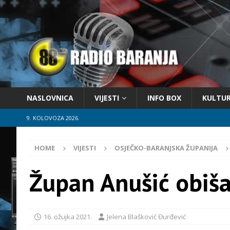
NASLOVNICA
VIJESTI
INFO BOX
KULTU
9. KOLOVOZA 2026.
HOME
VIJESTI
OSJEČKO-BARANJSKA ŽUPANIJA
Župan Anušić obiša
16. ožujka 2021.
Jelena Blašković Đurđević