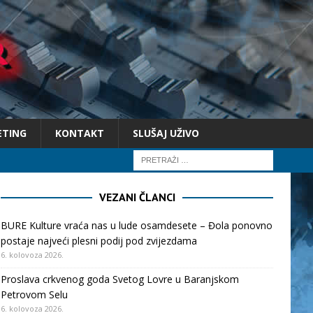
ETING
KONTAKT
SLUŠAJ UŽIVO
VEZANI ČLANCI
BURE Kulture vraća nas u lude osamdesete – Đola ponovno
postaje najveći plesni podij pod zvijezdama
6. kolovoza 2026.
Proslava crkvenog goda Svetog Lovre u Baranjskom
Petrovom Selu
6. kolovoza 2026.