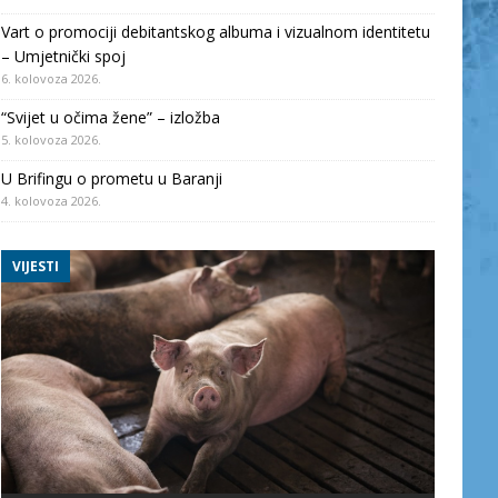
Vart o promociji debitantskog albuma i vizualnom identitetu
– Umjetnički spoj
6. kolovoza 2026.
“Svijet u očima žene” – izložba
5. kolovoza 2026.
U Brifingu o prometu u Baranji
4. kolovoza 2026.
VIJESTI