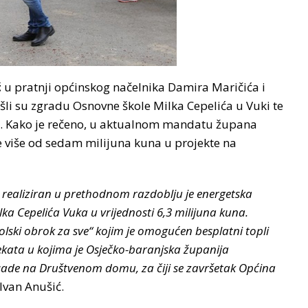
ć
u pratnji općinskog načelnika Damira Maričića i
išli su zgradu Osnovne škole Milka Cepelića u Vuki te
a. Kako je rečeno, u aktualnom mandatu župana
e više od sedam milijuna kuna u projekte na
e realiziran u prethodnom razdoblju je energetska
a Cepelića Vuka u vrijednosti 6,3 milijuna kuna.
ski obrok za sve“ kojim je omogućen besplatni topli
jekata u kojima je Osječko-baranjska županija
asade na Društvenom domu, za čiji se završetak Općina
 Ivan Anušić.