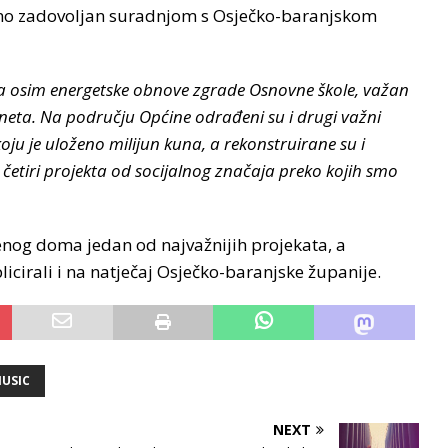
imno zadovoljan suradnjom s Osječko-baranjskom
ike, a osim energetske obnove zgrade Osnovne škole, važan
rneta. Na području Općine odrađeni su i drugi važni
ju je uloženo milijun kuna, a rekonstruirane su i
 četiri projekta od socijalnog značaja preko kojih smo
enog doma jedan od najvažnijih projekata, a
icirali i na natječaj Osječko-baranjske županije.
NUSIC
NEXT