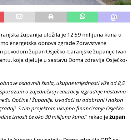
anjska županija uložila je 12,59 milijuna kuna u
samo energetska obnova zgrade Zdravstvene
im povodom župan Osječko-baranjske županije Ivan
ntu, koja djeluje u sastavu Doma zdravlja Osječko-
 obnove osnovnih škola, ukupne vrijednosti više od 8,5
o sporazum o zajedničkoj realizaciji izgradnje nastavno-
zmeđu Općine i Županije. Izvođači su odabrani i nakon
gradnji. S tim projektom ukupno financiranje Osječko-
ine iznosit će oko 30 milijuna kuna.
” rekao je
župan
lio je županu i ravnatelju Doma zdravlja OBŽ na