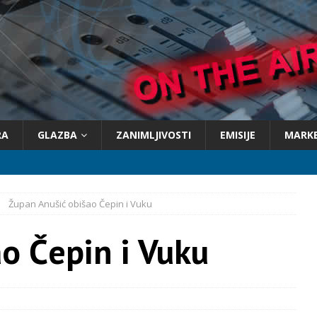
RA
GLAZBA
ZANIMLJIVOSTI
EMISIJE
MARK
Župan Anušić obišao Čepin i Vuku
o Čepin i Vuku