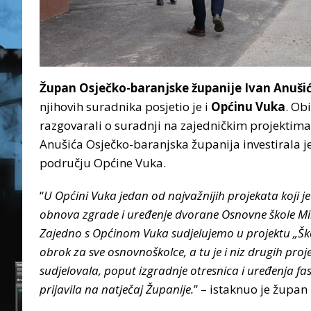
Župan Osječko-baranjske županije Ivan Anuši
njihovih suradnika posjetio je i
Općinu Vuka
. Ob
razgovarali o suradnji na zajedničkim projektim
Anušića Osječko-baranjska županija investirala j
području Općine Vuka.
“
U Općini Vuka jedan od najvažnijih projekata koji j
obnova zgrade i uređenje dvorane Osnovne škole Milk
Zajedno s Općinom Vuka sudjelujemo u projektu „Škol
obrok za sve osnovnoškolce, a tu je i niz drugih pro
sudjelovala, poput izgradnje otresnica i uređenja f
prijavila na natječaj Županije.
” – istaknuo je župan