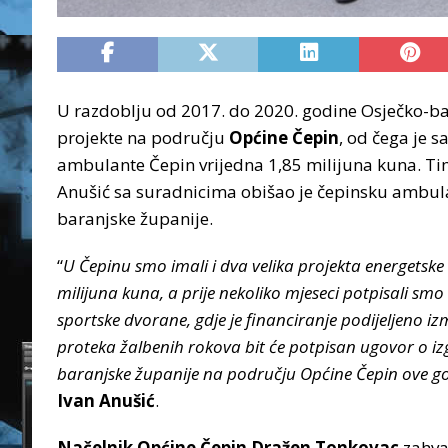
U razdoblju od 2017. do 2020. godine Osječko-bar
projekte na području
Općine Čepin
, od čega je 
ambulante Čepin vrijedna 1,85 milijuna kuna. T
Anušić sa suradnicima obišao je čepinsku ambula
baranjske županije.
“
U Čepinu smo imali i dva velika projekta energetske
milijuna kuna, a prije nekoliko mjeseci potpisali sm
sportske dvorane, gdje je financiranje podijeljeno i
proteka žalbenih rokova bit će potpisan ugovor o iz
baranjske županije na području Općine Čepin ove god
Ivan Anušić
.
Načelnik Općine Čepin Dražen Tonkovac
zahva