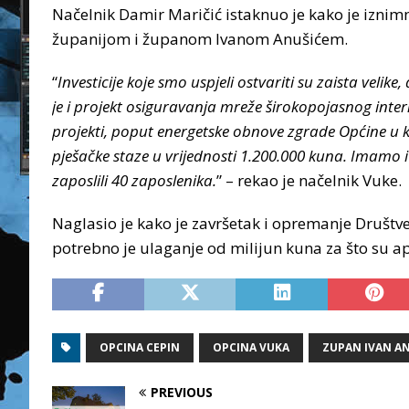
Načelnik Damir Maričić istaknuo je kako je izn
županijom i županom Ivanom Anušićem.
“
Investicije koje smo uspjeli ostvariti su zaista vel
je i projekt osiguravanja mreže širokopojasnog inte
projekti, poput energetske obnove zgrade Općine u ko
pješačke staze u vrijednosti 1.200.000 kuna. Imamo i
zaposlili 40 zaposlenika.
” – rekao je načelnik Vuke.
Naglasio je kako je završetak i opremanje Društv
potrebno je ulaganje od milijun kuna za što su apl
OPCINA CEPIN
OPCINA VUKA
ZUPAN IVAN A
PREVIOUS