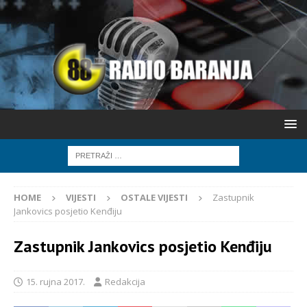
HOME
VIJESTI
OSTALE VIJESTI
Zastupnik
Jankovics posjetio Kenđiju
Zastupnik Jankovics posjetio Kenđiju
15. rujna 2017.
Redakcija