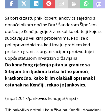
Saborski zastupnik Robert Jankovics zajedno s
donačelnikom općine Draž Šandorom Šipošem
obišao je Kenđiju gdje živi nekoliko obitelji koje se
suočavaju s velikim problemima. Radi se o
poljoprivrednicima koji imaju problem kod
prelaska granice, organizacijom proizvodnje i
uopće statusom hrvatskih državljana.
Do konačnog rješenja pitanja granice sa
Srbijom tim ljudima treba hitno pomoći,
kratkoročno, kako bi im olakšali opstanak i
ostanak na Kenđiji, rekao je Jankovics.
{mp3}2017/jankovics kendjija{/mp3}
Tih nekoliko obitelji koje žive na Kenđiji dovedeni