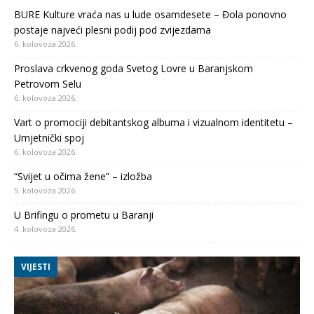
BURE Kulture vraća nas u lude osamdesete – Đola ponovno
postaje najveći plesni podij pod zvijezdama
6. kolovoza 2026.
Proslava crkvenog goda Svetog Lovre u Baranjskom
Petrovom Selu
6. kolovoza 2026.
Vart o promociji debitantskog albuma i vizualnom identitetu –
Umjetnički spoj
6. kolovoza 2026.
“Svijet u očima žene” – izložba
5. kolovoza 2026.
U Brifingu o prometu u Baranji
4. kolovoza 2026.
VIJESTI