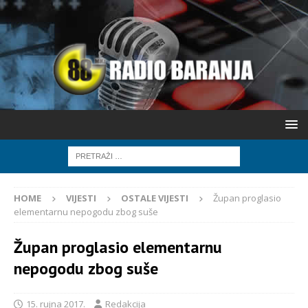
HOME
VIJESTI
OSTALE VIJESTI
Župan proglasio
elementarnu nepogodu zbog suše
Župan proglasio elementarnu
nepogodu zbog suše
15. rujna 2017.
Redakcija