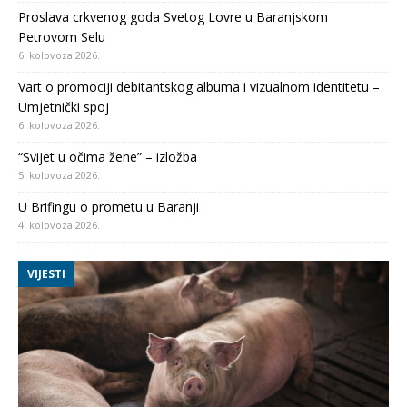
Proslava crkvenog goda Svetog Lovre u Baranjskom
Petrovom Selu
6. kolovoza 2026.
Vart o promociji debitantskog albuma i vizualnom identitetu –
Umjetnički spoj
6. kolovoza 2026.
“Svijet u očima žene” – izložba
5. kolovoza 2026.
U Brifingu o prometu u Baranji
4. kolovoza 2026.
VIJESTI