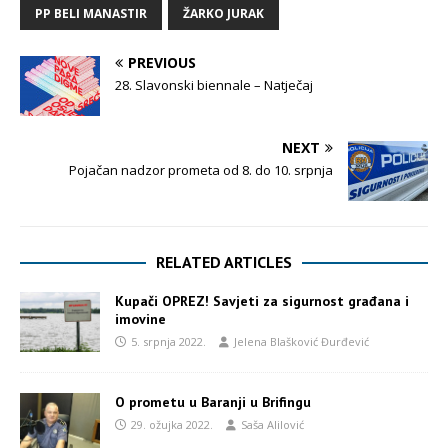
PP BELI MANASTIR
ŽARKO JURAK
PREVIOUS
28. Slavonski biennale – Natječaj
NEXT
Pojačan nadzor prometa od 8. do 10. srpnja
RELATED ARTICLES
Kupači OPREZ! Savjeti za sigurnost građana i
imovine
5. srpnja 2022.
Jelena Blašković Đurđević
O prometu u Baranji u Brifingu
29. ožujka 2022.
Saša Alilović