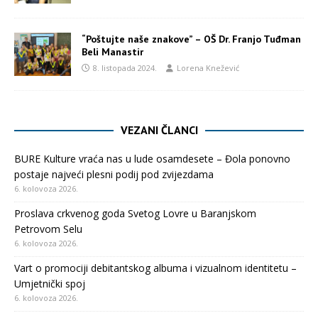
“Poštujte naše znakove” – OŠ Dr. Franjo Tuđman
Beli Manastir
8. listopada 2024.
Lorena Knežević
VEZANI ČLANCI
BURE Kulture vraća nas u lude osamdesete – Đola ponovno
postaje najveći plesni podij pod zvijezdama
6. kolovoza 2026.
Proslava crkvenog goda Svetog Lovre u Baranjskom
Petrovom Selu
6. kolovoza 2026.
Vart o promociji debitantskog albuma i vizualnom identitetu –
Umjetnički spoj
6. kolovoza 2026.