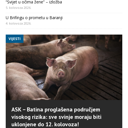
“Svijet u očima žene” – izložba
5. kolovoza 2026.
U Brifingu o prometu u Baranji
4. kolovoza 2026.
VIJESTI
ASK – Batina proglašena područjem
visokog rizika: sve svinje moraju biti
uklonjene do 12. kolovoza!