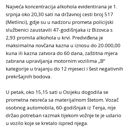
Najveća koncentracija alkohola evidentirana je 1.
srpnja oko 20,30 sati na državnoj cesti broj 517
(Metlinci), gdje su u nadzoru prometa policijski
službenici zaustavili 47-godišnjaka iz Bizovca s
2,93 promila alkohola u krvi. Predviđena je
maksimalna novčana kazna u iznosu do 20.000,00
kuna ili kazna zatvora do 60 dana, zaštitna mjera
zabrana upravljanja motornim vozilima „B“
kategorije u trajanju do 12 mjeseci i šest negativnih
prekršajnih bodova.
U petak, oko 15,15 sati u Osijeku dogodila se
prometna nesreća sa materijalnom štetom. Vozač
osobnog automobila, 60-godišnjak iz Tenja, nije
držao potreban razmak tijekom vožnje te je udario
u vozilo koje se kretalo ispred njega.