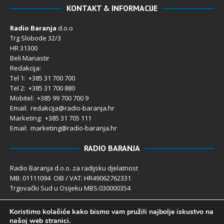
KONTAKT & INFORMACIJE
Radio Baranja
d.o.o
Trg Slobode 32/3
HR 31300
Beli Manastir
Redakcija:
Tel 1: +385 31 700 700
Tel 2: +385 31 700 880
Mobitel: +385 99 700 700 9
Email: redakcija@radio-baranja.hr
Marketing
: +385 31 705 111
Email: marketing@radio-baranja.hr
RADIO BARANJA
Radio Baranja d.o.o. za radijsku djelatnost
MB: 01111094 OIB / VAT: HR49062762331
Trgovački Sud u Osijeku MBS:030000354
Temeljni kapital 2.600,00 € uplaćen u cijelosti
Koristimo kolačiće kako bismo vam pružili najbolje iskustvo na
Poslovni račun PBZ: 2340009-1100121402
našoj web stranici.