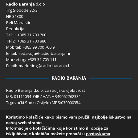
Radio Baranja
d.o.o
Trg Slobode 32/3
HR 31300
Beli Manastir
Redakcija:
Tel 1: +385 31 700 700
Tel 2: +385 31 700 880
Mobitel: +385 99 700 700 9
Email: redakcija@radio-baranja.hr
Marketing
: +385 31 705 111
Email: marketing@radio-baranja.hr
RADIO BARANJA
Radio Baranja d.o.o. za radijsku djelatnost
MB: 01111094 OIB / VAT: HR49062762331
Trgovački Sud u Osijeku MBS:030000354
Temeljni kapital 2.600,00 € uplaćen u cijelosti
Koristimo kolačiće kako bismo vam pružili najbolje iskustvo na
Poslovni račun PBZ: 2340009-1100121402
našoj web stranici.
IBAN: HR4123400091100121402
Informacije o kolačićima koje koristimo ili opcije za
Uprava društva: Ivanka Rusan
isključivanje kolačića možete pronaći u
postavkama
.