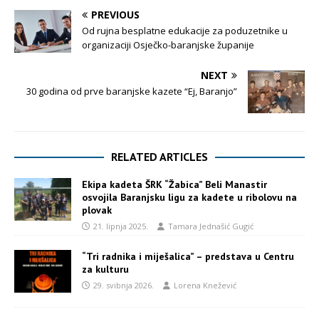
PREVIOUS
Od rujna besplatne edukacije za poduzetnike u
organizaciji Osječko-baranjske županije
NEXT
30 godina od prve baranjske kazete “Ej, Baranjo”
RELATED ARTICLES
Ekipa kadeta ŠRK “Žabica” Beli Manastir
osvojila Baranjsku ligu za kadete u ribolovu na
plovak
21. lipnja 2025.
Tamara Jednašić Gugić
“Tri radnika i miješalica” – predstava u Centru
za kulturu
29. svibnja 2026.
Lorena Knežević