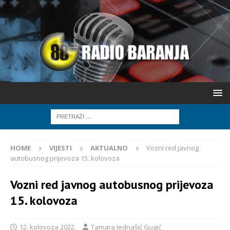
HOME
VIJESTI
AKTUALNO
Vozni red javnog
autobusnog prijevoza 15. kolovoza
Vozni red javnog autobusnog prijevoza
15. kolovoza
12. kolovoza 2022.
Tamara Jednašić Gugić