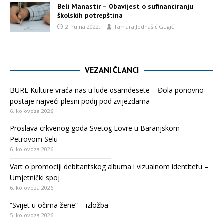
Beli Manastir – Obavijest o sufinanciranju
školskih potrepština
2. rujna 2022.
Tamara Jednašić Gugić
VEZANI ČLANCI
BURE Kulture vraća nas u lude osamdesete – Đola ponovno
postaje najveći plesni podij pod zvijezdama
6. kolovoza 2026.
Proslava crkvenog goda Svetog Lovre u Baranjskom
Petrovom Selu
6. kolovoza 2026.
Vart o promociji debitantskog albuma i vizualnom identitetu –
Umjetnički spoj
6. kolovoza 2026.
“Svijet u očima žene” – izložba
5. kolovoza 2026.