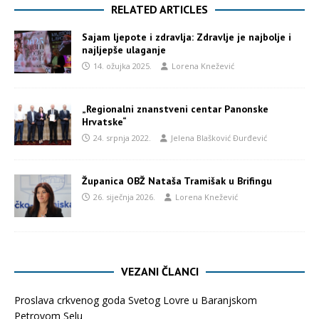
RELATED ARTICLES
Sajam ljepote i zdravlja: Zdravlje je najbolje i
najljepše ulaganje
14. ožujka 2025.
Lorena Knežević
„Regionalni znanstveni centar Panonske
Hrvatske“
24. srpnja 2022.
Jelena Blašković Đurđević
Županica OBŽ Nataša Tramišak u Brifingu
26. siječnja 2026.
Lorena Knežević
VEZANI ČLANCI
Proslava crkvenog goda Svetog Lovre u Baranjskom
Petrovom Selu