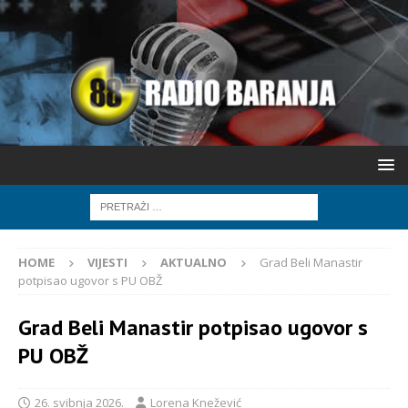
HOME
VIJESTI
AKTUALNO
Grad Beli Manastir
potpisao ugovor s PU OBŽ
Grad Beli Manastir potpisao ugovor s
PU OBŽ
26. svibnja 2026.
Lorena Knežević