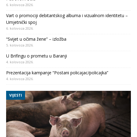
6. kolovoza 2026.
Vart o promociji debitantskog albuma i vizualnom identitetu –
Umjetnički spoj
6. kolovoza 2026.
“Svijet u očima žene” – izložba
5. kolovoza 2026.
U Brifingu o prometu u Baranji
4. kolovoza 2026.
Prezentacija kampanje “Postani policajac/policajka”
4. kolovoza 2026.
VIJESTI