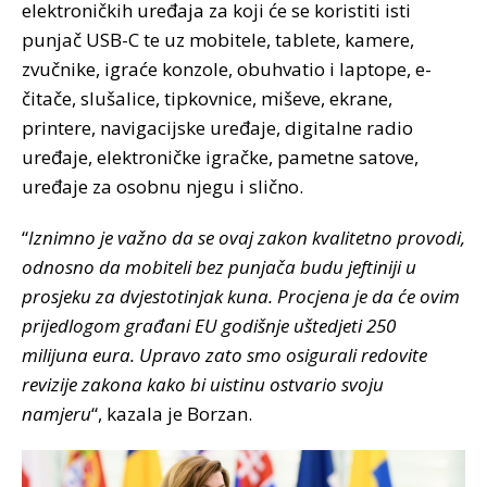
elektroničkih uređaja za koji će se koristiti isti
punjač USB-C te uz mobitele, tablete, kamere,
zvučnike, igraće konzole, obuhvatio i laptope, e-
čitače, slušalice, tipkovnice, miševe, ekrane,
printere, navigacijske uređaje, digitalne radio
uređaje, elektroničke igračke, pametne satove,
uređaje za osobnu njegu i slično.
“
Iznimno je važno da se ovaj zakon kvalitetno provodi,
odnosno da mobiteli bez punjača budu jeftiniji u
prosjeku za dvjestotinjak kuna. Procjena je da će ovim
prijedlogom građani EU godišnje uštedjeti 250
milijuna eura. Upravo zato smo osigurali redovite
revizije zakona kako bi uistinu ostvario svoju
namjeru
“, kazala je Borzan.