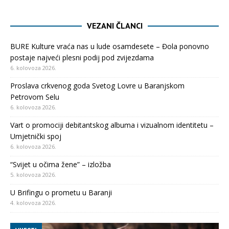
VEZANI ČLANCI
BURE Kulture vraća nas u lude osamdesete – Đola ponovno
postaje najveći plesni podij pod zvijezdama
6. kolovoza 2026.
Proslava crkvenog goda Svetog Lovre u Baranjskom
Petrovom Selu
6. kolovoza 2026.
Vart o promociji debitantskog albuma i vizualnom identitetu –
Umjetnički spoj
6. kolovoza 2026.
“Svijet u očima žene” – izložba
5. kolovoza 2026.
U Brifingu o prometu u Baranji
4. kolovoza 2026.