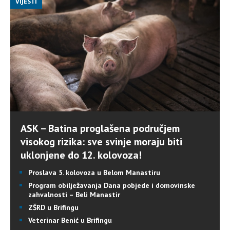
VIJESTI
ASK – Batina proglašena područjem
visokog rizika: sve svinje moraju biti
uklonjene do 12. kolovoza!
Proslava 5. kolovoza u Belom Manastiru
Program obilježavanja Dana pobjede i domovinske
zahvalnosti – Beli Manastir
ZŠRD u Brifingu
Veterinar Benić u Brifingu