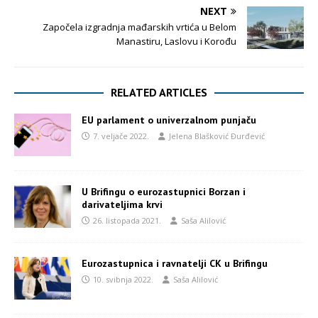
NEXT
Započela izgradnja mađarskih vrtića u Belom
Manastiru, Laslovu i Korođu
RELATED ARTICLES
EU parlament o univerzalnom punjaču
7. veljače 2022.
Jelena Blašković Đurđević
U Brifingu o eurozastupnici Borzan i
darivateljima krvi
26. listopada 2021.
Saša Alilović
Eurozastupnica i ravnatelji CK u Brifingu
10. svibnja 2022.
Saša Alilović