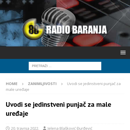
HOME
ZANIMLJIVOSTI
Uvodi se jedinstveni punjač za
male uređaje
Uvodi se jedinstveni punjač za male
uređaje
20. travnja 2022.
Jelena Blašković Đurđević