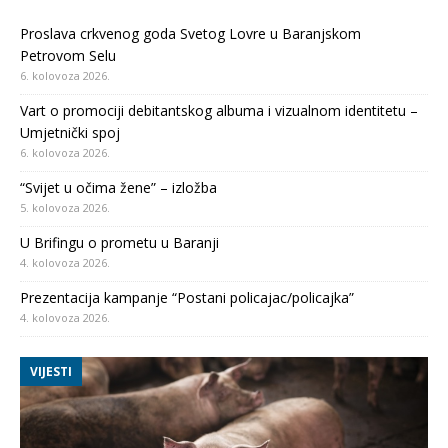
Proslava crkvenog goda Svetog Lovre u Baranjskom
Petrovom Selu
6. kolovoza 2026.
Vart o promociji debitantskog albuma i vizualnom identitetu –
Umjetnički spoj
6. kolovoza 2026.
“Svijet u očima žene” – izložba
5. kolovoza 2026.
U Brifingu o prometu u Baranji
4. kolovoza 2026.
Prezentacija kampanje “Postani policajac/policajka”
4. kolovoza 2026.
VIJESTI