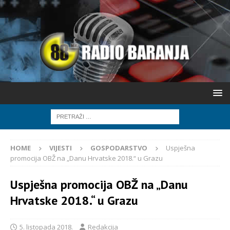
HOME
VIJESTI
GOSPODARSTVO
Uspješna
promocija OBŽ na „Danu Hrvatske 2018.“ u Grazu
Uspješna promocija OBŽ na „Danu
Hrvatske 2018.“ u Grazu
5. listopada 2018.
Redakcija