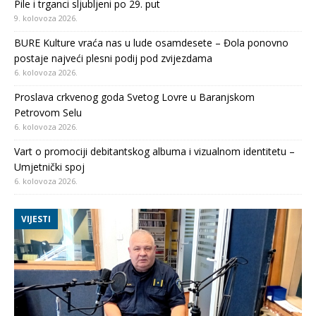
Pile i trganci sljubljeni po 29. put
9. kolovoza 2026.
BURE Kulture vraća nas u lude osamdesete – Đola ponovno
postaje najveći plesni podij pod zvijezdama
6. kolovoza 2026.
Proslava crkvenog goda Svetog Lovre u Baranjskom
Petrovom Selu
6. kolovoza 2026.
Vart o promociji debitantskog albuma i vizualnom identitetu –
Umjetnički spoj
6. kolovoza 2026.
VIJESTI