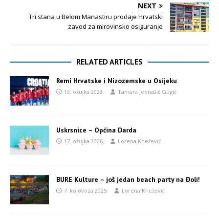
NEXT
Tri stana u Belom Manastiru prodaje Hrvatski
zavod za mirovinsko osiguranje
RELATED ARTICLES
Remi Hrvatske i Nizozemske u Osijeku
13. ožujka 2023.
Tamara Jednašić Gugić
Uskrsnice – Općina Darda
17. ožujka 2026.
Lorena Knežević
BURE Kulture – još jedan beach party na Đoli!
7. kolovoza 2025.
Lorena Knežević