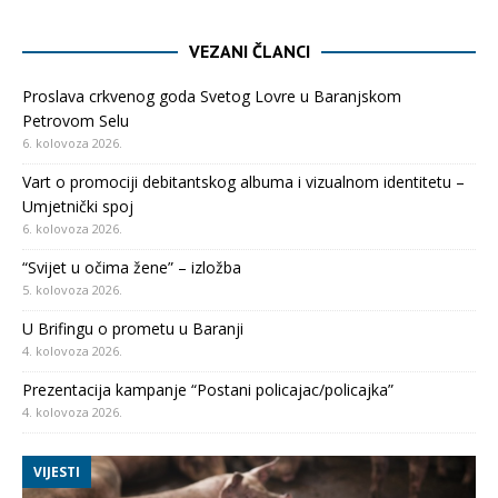
VEZANI ČLANCI
Proslava crkvenog goda Svetog Lovre u Baranjskom
Petrovom Selu
6. kolovoza 2026.
Vart o promociji debitantskog albuma i vizualnom identitetu –
Umjetnički spoj
6. kolovoza 2026.
“Svijet u očima žene” – izložba
5. kolovoza 2026.
U Brifingu o prometu u Baranji
4. kolovoza 2026.
Prezentacija kampanje “Postani policajac/policajka”
4. kolovoza 2026.
VIJESTI