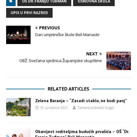
OŠ DR.FRANJO TUĐMAN
OSNOVNA ŠKOLA
UPIS U PRVI RAZRED
PREVIOUS
Dan umjetničke škole Beli Manastir
NEXT
OBŽ: Svečana sjednica Županijske skupštine
RELATED ARTICLES
Zelena Baranja – “Zasadi stablo, ne budi panj”
10. prosinca 2021.
Tamara Jednašić Gugić
Obavijest roditeljima budućih prvašića – OŠ “Dr.
Franjo Tuđman” Beli Manastir