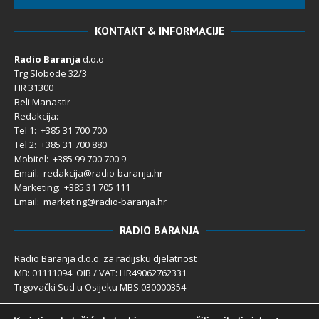
KONTAKT & INFORMACIJE
Radio Baranja
d.o.o
Trg Slobode 32/3
HR 31300
Beli Manastir
Redakcija:
Tel 1: +385 31 700 700
Tel 2: +385 31 700 880
Mobitel: +385 99 700 700 9
Email: redakcija@radio-baranja.hr
Marketing
: +385 31 705 111
Email: marketing@radio-baranja.hr
RADIO BARANJA
Radio Baranja d.o.o. za radijsku djelatnost
MB: 01111094 OIB / VAT: HR49062762331
Trgovački Sud u Osijeku MBS:030000354
Temeljni kapital 2.600,00 € uplaćen u cijelosti