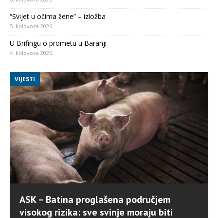
“Svijet u očima žene” – izložba
5. kolovoza 2026.
U Brifingu o prometu u Baranji
4. kolovoza 2026.
VIJESTI
ASK – Batina proglašena područjem
visokog rizika: sve svinje moraju biti