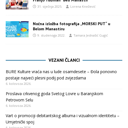
31. siječnja 2025.
Lorena Knežević
Noćna izložba fotografija „MORSKI PUT“ u
Belom Manastiru
9. studenoga 2022.
Tamara Jednašić Gugić
VEZANI ČLANCI
BURE Kulture vraća nas u lude osamdesete – Đola ponovno
postaje najveći plesni podij pod zvijezdama
6. kolovoza 2026.
Proslava crkvenog goda Svetog Lovre u Baranjskom
Petrovom Selu
6. kolovoza 2026.
Vart o promociji debitantskog albuma i vizualnom identitetu –
Umjetnički spoj
6. kolovoza 2026.