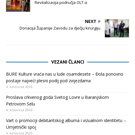
Revitalizacija područja OLT-a
NEXT
Donacija Županije Zavodu za dječju kirurgiju
VEZANI ČLANCI
BURE Kulture vraća nas u lude osamdesete – Đola ponovno
postaje najveći plesni podij pod zvijezdama
6. kolovoza 2026.
Proslava crkvenog goda Svetog Lovre u Baranjskom
Petrovom Selu
6. kolovoza 2026.
Vart o promociji debitantskog albuma i vizualnom identitetu –
Umjetnički spoj
6. kolovoza 2026.