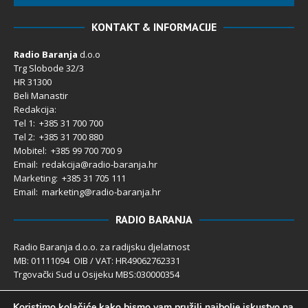
KONTAKT & INFORMACIJE
Radio Baranja
d.o.o
Trg Slobode 32/3
HR 31300
Beli Manastir
Redakcija:
Tel 1: +385 31 700 700
Tel 2: +385 31 700 880
Mobitel: +385 99 700 700 9
Email: redakcija@radio-baranja.hr
Marketing
: +385 31 705 111
Email: marketing@radio-baranja.hr
RADIO BARANJA
Radio Baranja d.o.o. za radijsku djelatnost
MB: 01111094 OIB / VAT: HR49062762331
Trgovački Sud u Osijeku MBS:030000354
Temeljni kapital 2.600,00 € uplaćen u cijelosti
Koristimo kolačiće kako bismo vam pružili najbolje iskustvo na