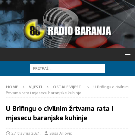
HOME
VIJESTI
OSTALE VIJESTI
U Brifingu o civilnim
žrtvama rata i mjesecu baranjske kuhinje
U Brifingu o civilnim žrtvama rata i
mjesecu baranjske kuhinje
27. travnja 2021.
Saša Alilović