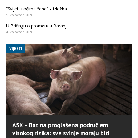
“Svijet u očima žene” – izložba
5. kolovoza 2026.
U Brifingu o prometu u Baranji
4. kolovoza 2026.
VIJESTI
ASK – Batina proglašena područjem
visokog rizika: sve svinje moraju biti