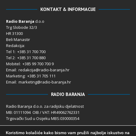
KONTAKT & INFORMACIJE
Radio Baranja
d.o.o
Trg Slobode 32/3
HR 31300
Beli Manastir
Redakcija:
Tel 1: +385 31 700 700
Tel 2: +385 31 700 880
Mobitel: +385 99 700 700 9
Email: redakcija@radio-baranja.hr
Marketing
: +385 31 705 111
Email: marketing@radio-baranja.hr
RADIO BARANJA
Radio Baranja d.o.o. za radijsku djelatnost
MB: 01111094 OIB / VAT: HR49062762331
Trgovački Sud u Osijeku MBS:030000354
Temeljni kapital 2.600,00 € uplaćen u cijelosti
Koristimo kolačiće kako bismo vam pružili najbolje iskustvo na