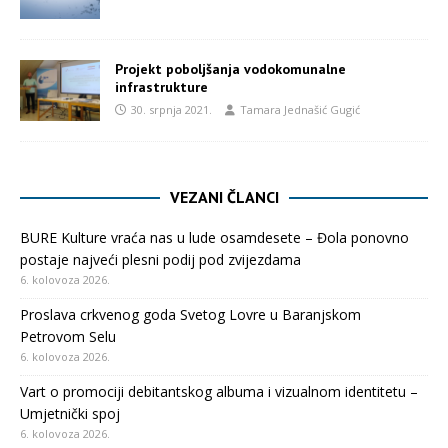
Projekt poboljšanja vodokomunalne
infrastrukture
30. srpnja 2021.
Tamara Jednašić Gugić
VEZANI ČLANCI
BURE Kulture vraća nas u lude osamdesete – Đola ponovno
postaje najveći plesni podij pod zvijezdama
6. kolovoza 2026.
Proslava crkvenog goda Svetog Lovre u Baranjskom
Petrovom Selu
6. kolovoza 2026.
Vart o promociji debitantskog albuma i vizualnom identitetu –
Umjetnički spoj
6. kolovoza 2026.