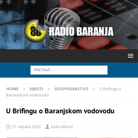
HOME
VIJESTI
GOSPODARSTVO
U Brifingu o
Baranjskom vodovodu
U Brifingu o Baranjskom vodovodu
21. veljače 2023.
Saša Alilović