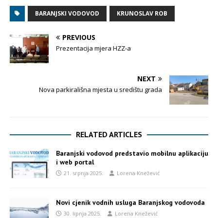
BARANJSKI VODOVOD
KRUNOSLAV ROB
PREVIOUS
Prezentacija mjera HZZ-a
NEXT
Nova parkirališna mjesta u središtu grada
RELATED ARTICLES
Baranjski vodovod predstavio mobilnu aplikaciju
i web portal
21. srpnja 2025.
Lorena Knežević
Novi cjenik vodnih usluga Baranjskog vodovoda
30. lipnja 2025.
Lorena Knežević