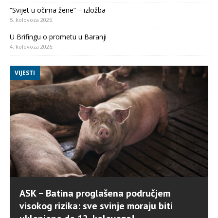
“Svijet u očima žene” – izložba
5. kolovoza 2026.
U Brifingu o prometu u Baranji
4. kolovoza 2026.
VIJESTI
ASK – Batina proglašena područjem
visokog rizika: sve svinje moraju biti