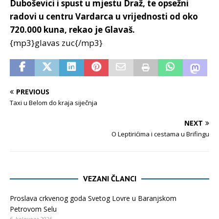
Duboševici i spust u mjestu Draž, te opsežni
radovi u centru Vardarca u vrijednosti od oko
720.000 kuna, rekao je Glavaš.
{mp3}glavas zuc{/mp3}
PREVIOUS
Taxi u Belom do kraja siječnja
NEXT
O Leptirićima i cestama u Brifingu
VEZANI ČLANCI
Proslava crkvenog goda Svetog Lovre u Baranjskom
Petrovom Selu
6. kolovoza 2026.