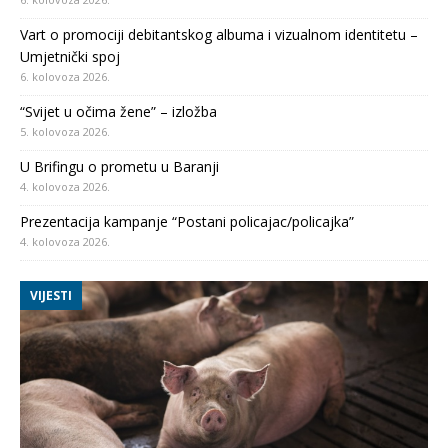
Vart o promociji debitantskog albuma i vizualnom identitetu –
Umjetnički spoj
6. kolovoza 2026.
“Svijet u očima žene” – izložba
5. kolovoza 2026.
U Brifingu o prometu u Baranji
4. kolovoza 2026.
Prezentacija kampanje “Postani policajac/policajka”
4. kolovoza 2026.
VIJESTI