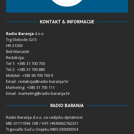
KONTAKT & INFORMACIJE
Radio Baranja
d.o.o
Trg Slobode 32/3
HR 31300
Beli Manastir
Redakcija:
Tel 1: +385 31 700 700
Tel 2: +385 31 700 880
Mobitel: +385 99 700 700 9
Email: redakcija@radio-baranja.hr
Marketing
: +385 31 705 111
Email: marketing@radio-baranja.hr
RADIO BARANJA
Radio Baranja d.o.o. za radijsku djelatnost
MB: 01111094 OIB / VAT: HR49062762331
Trgovački Sud u Osijeku MBS:030000354