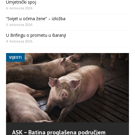
Umjetnički spoj
6. kolovoza 2026.
“Svijet u očima žene” – izložba
5. kolovoza 2026.
U Brifingu o prometu u Baranji
4. kolovoza 2026.
VIJESTI
ASK – Batina proglašena područjem