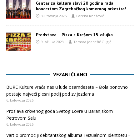
Centar za kulturu slavi 20 godina rada
koncertom Zagrebačkog komornog orkestra!
30. travnja 2025.
Lorena Knežević
Predstava – Pizza s Krešom 15. ožujka
9. ožujka 2023.
Tamara Jednašić Gugić
VEZANI ČLANCI
BURE Kulture vraća nas u lude osamdesete – Đola ponovno
postaje najveći plesni podij pod zvijezdama
6. kolovoza 2026.
Proslava crkvenog goda Svetog Lovre u Baranjskom
Petrovom Selu
6. kolovoza 2026.
Vart o promociji debitantskog albuma i vizualnom identitetu –