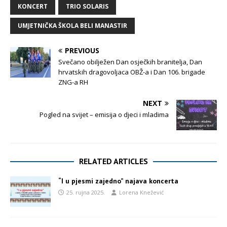
KONCERT
TRIO SOLARIS
UMJETNIČKA ŠKOLA BELI MANASTIR
PREVIOUS
Svečano obilježen Dan osječkih branitelja, Dan
hrvatskih dragovoljaca OBŽ-a i Dan 106. brigade
ZNG-a RH
NEXT
Pogled na svijet – emisija o djeci i mladima
RELATED ARTICLES
“I u pjesmi zajedno” najava koncerta
25. rujna 2025.
Lorena Knežević