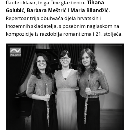
flaute i klavir, te ga čine glazbenice
Tihana
Golubić, Barbara Meštrić i Maria Bilandžić.
Repertoar trija obuhvaća djela hrvatskih i
inozemnih skladatelja, s posebnim naglaskom na
kompozicije iz razdoblja romantizma i 21. stoljeća.