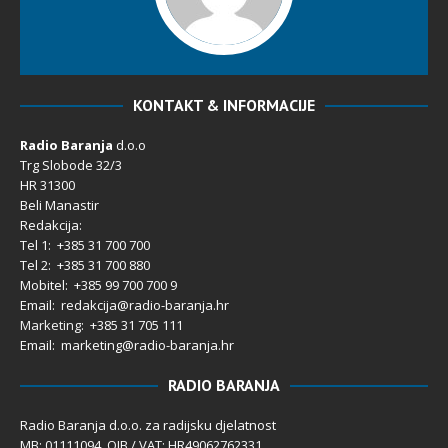
KONTAKT & INFORMACIJE
Radio Baranja
d.o.o
Trg Slobode 32/3
HR 31300
Beli Manastir
Redakcija:
Tel 1: +385 31 700 700
Tel 2: +385 31 700 880
Mobitel: +385 99 700 700 9
Email: redakcija@radio-baranja.hr
Marketing
: +385 31 705 111
Email: marketing@radio-baranja.hr
RADIO BARANJA
Radio Baranja d.o.o. za radijsku djelatnost
MB: 01111094 OIB / VAT: HR49062762331