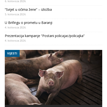
6. kolovoza 2026.
“Svijet u očima žene” – izložba
5. kolovoza 2026.
U Brifingu o prometu u Baranji
4. kolovoza 2026.
Prezentacija kampanje “Postani policajac/policajka”
4. kolovoza 2026.
VIJESTI