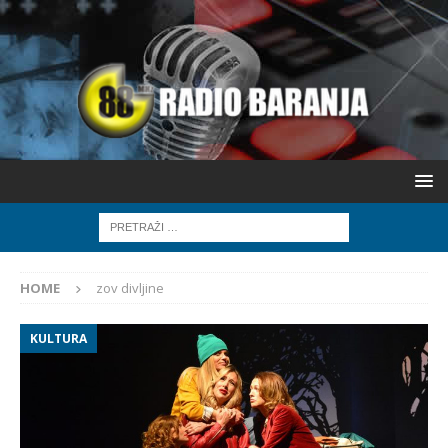
HOME
zov divljine
KULTURA