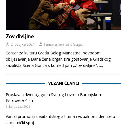
Zov divljine
2. ožujka 2021.
Tamara Jednašić Gugić
Centar za kulturu Grada Belog Manastira, povodom
obilježavanja Dana žena organizira gostovanje Gradskog
kazališta Scena Gorica s komedijom „Zov divljine“.
….
VEZANI ČLANCI
Proslava crkvenog goda Svetog Lovre u Baranjskom
Petrovom Selu
6. kolovoza 2026.
Vart o promociji debitantskog albuma i vizualnom identitetu –
Umjetnički spoj