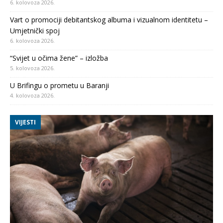
6. kolovoza 2026.
Vart o promociji debitantskog albuma i vizualnom identitetu –
Umjetnički spoj
6. kolovoza 2026.
“Svijet u očima žene” – izložba
5. kolovoza 2026.
U Brifingu o prometu u Baranji
4. kolovoza 2026.
VIJESTI