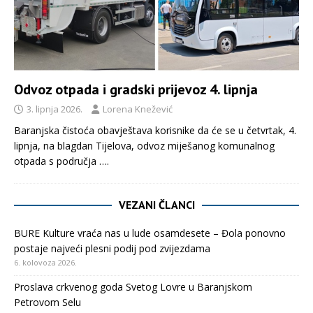
Odvoz otpada i gradski prijevoz 4. lipnja
3. lipnja 2026.
Lorena Knežević
Baranjska čistoća obavještava korisnike da će se u četvrtak, 4.
lipnja, na blagdan Tijelova, odvoz miješanog komunalnog
otpada s područja
….
VEZANI ČLANCI
BURE Kulture vraća nas u lude osamdesete – Đola ponovno
postaje najveći plesni podij pod zvijezdama
6. kolovoza 2026.
Proslava crkvenog goda Svetog Lovre u Baranjskom
Petrovom Selu