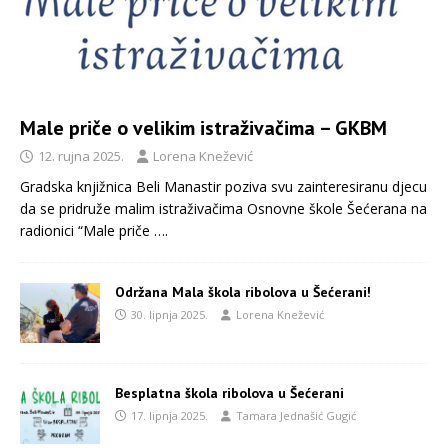
Male priče o velikim istraživačima – GKBM
12. rujna 2025.
Lorena Knežević
Gradska knjižnica Beli Manastir poziva svu zainteresiranu djecu
da se pridruže malim istraživačima Osnovne škole Šećerana na
radionici “Male priče
….
Održana Mala škola ribolova u Šećerani!
30. lipnja 2025.
Lorena Knežević
Besplatna škola ribolova u Šećerani
17. lipnja 2025.
Tamara Jednašić Gugić