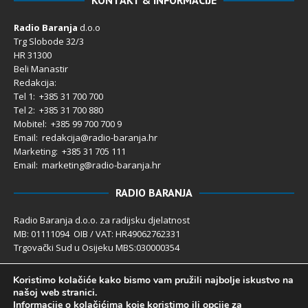
Radio Baranja
d.o.o
Trg Slobode 32/3
HR 31300
Beli Manastir
Redakcija:
Tel 1: +385 31 700 700
Tel 2: +385 31 700 880
Mobitel: +385 99 700 700 9
Email: redakcija@radio-baranja.hr
Marketing
: +385 31 705 111
Email: marketing@radio-baranja.hr
RADIO BARANJA
Radio Baranja d.o.o. za radijsku djelatnost
MB: 01111094 OIB / VAT: HR49062762331
Trgovački Sud u Osijeku MBS:030000354
Temeljni kapital 2.600,00 € uplaćen u cijelosti
Koristimo kolačiće kako bismo vam pružili najbolje iskustvo na
Poslovni račun PBZ: 2340009-1100121402
našoj web stranici.
IBAN: HR4123400091100121402
Informacije o kolačićima koje koristimo ili opcije za