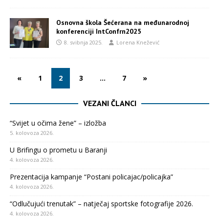
Osnovna škola Šećerana na međunarodnoj
konferenciji IntConfrn2025
8. svibnja 2025.
Lorena Knežević
«
1
2
3
…
7
»
VEZANI ČLANCI
“Svijet u očima žene” – izložba
5. kolovoza 2026.
U Brifingu o prometu u Baranji
4. kolovoza 2026.
Prezentacija kampanje “Postani policajac/policajka”
4. kolovoza 2026.
“Odlučujući trenutak” – natječaj sportske fotografije 2026.
4. kolovoza 2026.