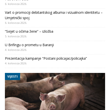
6. kolovoza 2026.
Vart o promociji debitantskog albuma i vizualnom identitetu –
Umjetnički spoj
6. kolovoza 2026.
“Svijet u očima žene” – izložba
5. kolovoza 2026.
U Brifingu o prometu u Baranji
4. kolovoza 2026.
Prezentacija kampanje “Postani policajac/policajka”
4. kolovoza 2026.
VIJESTI