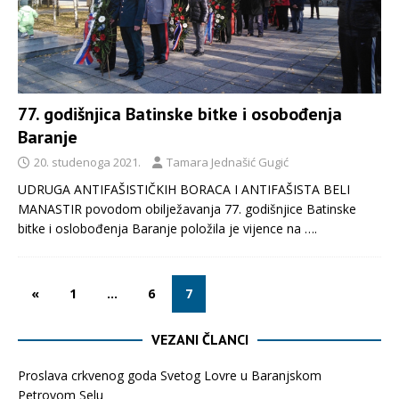
77. godišnjica Batinske bitke i osobođenja
Baranje
20. studenoga 2021.
Tamara Jednašić Gugić
UDRUGA ANTIFAŠISTIČKIH BORACA I ANTIFAŠISTA BELI
MANASTIR povodom obilježavanja 77. godišnjice Batinske
bitke i oslobođenja Baranje položila je vijence na
….
«
1
…
6
7
VEZANI ČLANCI
Proslava crkvenog goda Svetog Lovre u Baranjskom
Petrovom Selu