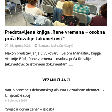
Predstavljena knjiga „Rane vremena – osobna
priča Rozalije Jakumetović”
26. lipnja 2026.
Tamara Jednašić Gugić
Nakon predstavljanja u Vukovaru i Belom Manastiru, knjiga
Viktorije Bódi, Rane vremena – osobna priča Rozalije
Jakumetović te istoimeni dokumentarni
….
VEZANI ČLANCI
Vart o promociji debitantskog albuma i vizualnom identitetu –
Umjetnički spoj
6. kolovoza 2026.
“Svijet u očima žene” – izložba