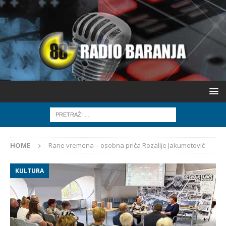
HOME
Rane vremena – osobna priča Rozalije Jakumetović
KULTURA