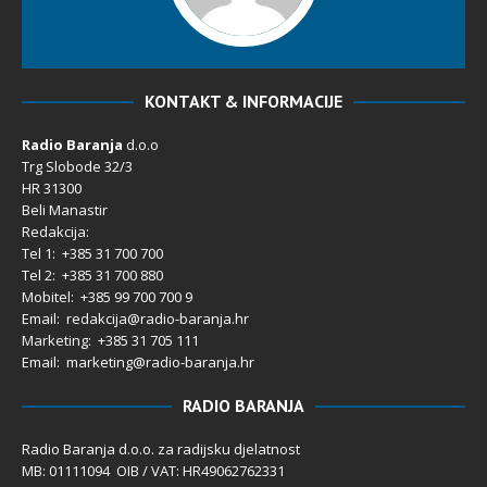
KONTAKT & INFORMACIJE
Radio Baranja
d.o.o
Trg Slobode 32/3
HR 31300
Beli Manastir
Redakcija:
Tel 1: +385 31 700 700
Tel 2: +385 31 700 880
Mobitel: +385 99 700 700 9
Email: redakcija@radio-baranja.hr
Marketing
: +385 31 705 111
Email: marketing@radio-baranja.hr
RADIO BARANJA
Radio Baranja d.o.o. za radijsku djelatnost
MB: 01111094 OIB / VAT: HR49062762331