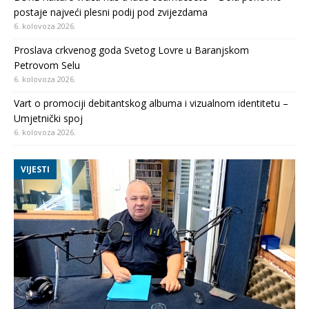
postaje najveći plesni podij pod zvijezdama
6. kolovoza 2026.
Proslava crkvenog goda Svetog Lovre u Baranjskom
Petrovom Selu
6. kolovoza 2026.
Vart o promociji debitantskog albuma i vizualnom identitetu –
Umjetnički spoj
6. kolovoza 2026.
VIJESTI