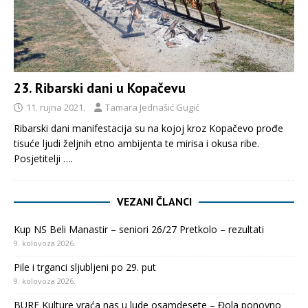
23. Ribarski dani u Kopačevu
11. rujna 2021.
Tamara Jednašić Gugić
Ribarski dani manifestacija su na kojoj kroz Kopačevo prođe
tisuće ljudi željnih etno ambijenta te mirisa i okusa ribe.
Posjetitelji
….
VEZANI ČLANCI
Kup NS Beli Manastir – seniori 26/27 Pretkolo – rezultati
9. kolovoza 2026.
Pile i trganci sljubljeni po 29. put
9. kolovoza 2026.
BURE Kulture vraća nas u lude osamdesete – Đola ponovno